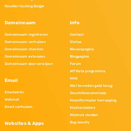
Reseller hosting Belgie
Domeinnaam
Info
Domeinnaam registreren
Contact
Domeinnaam verhuizen
Status
Domeinnaam checken
Nieuwspagina
Domeinnaam extensies
Blogpagina
Domeinnaam doorverwijzen
Forum
Affiliate programma
MVO
Email
Niet tevreden geld terug
Emailadres
Geschillencommissie
Webmail
Modelformulier herroeping
Email verhuizen
Klokkenluiders
Misbruik melden
Bug bounty
Websites & Apps