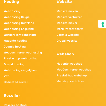
Hosting
Website
Webhosting
Website maken
Webhosting Belgie
Website verhuizen
Webhosting Duitsland
Website maker
Webhosting Engeland
WordPress website
Wordpress webhosting
Joomla website
Magento hosting
Drupal website
Joomla hosting
Woocommerce webhosting
Webshop
Prestashop webhosting
Magento webshop
Drupal hosting
WooCommerce webshop
Webhosting vergelijken
PrestaShop webshop
VPS
Webshop verhuizen
Dedicated server
Reseller
Reseller hosting