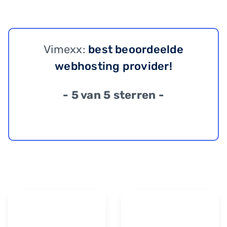
Vimexx:
best beoordeelde
webhosting provider!
- 5 van 5 sterren -