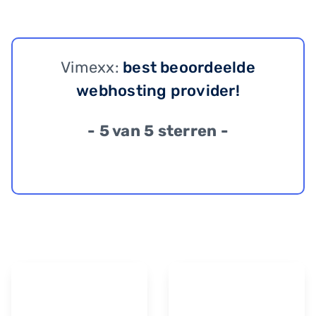
Vimexx:
best beoordeelde
webhosting provider!
- 5 van 5 sterren -