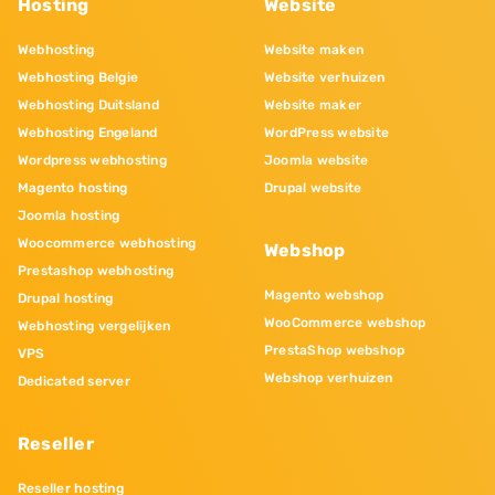
Hosting
Website
Webhosting
Website maken
Webhosting Belgie
Website verhuizen
Webhosting Duitsland
Website maker
Webhosting Engeland
WordPress website
Wordpress webhosting
Joomla website
Magento hosting
Drupal website
Joomla hosting
Woocommerce webhosting
Webshop
Prestashop webhosting
Magento webshop
Drupal hosting
WooCommerce webshop
Webhosting vergelijken
PrestaShop webshop
VPS
Webshop verhuizen
Dedicated server
Reseller
Reseller hosting