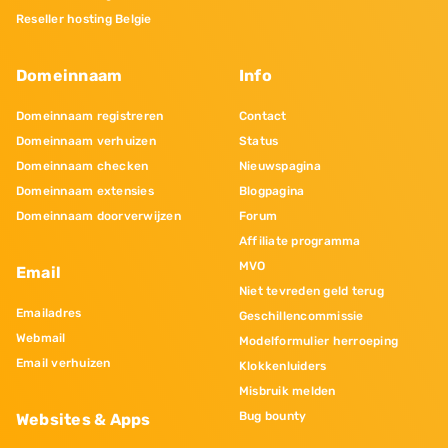
Reseller hosting Belgie
Domeinnaam
Info
Domeinnaam registreren
Contact
Domeinnaam verhuizen
Status
Domeinnaam checken
Nieuwspagina
Domeinnaam extensies
Blogpagina
Domeinnaam doorverwijzen
Forum
Affiliate programma
MVO
Email
Niet tevreden geld terug
Emailadres
Geschillencommissie
Webmail
Modelformulier herroeping
Email verhuizen
Klokkenluiders
Misbruik melden
Bug bounty
Websites & Apps