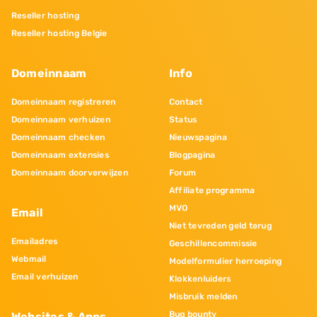
Reseller hosting
Reseller hosting Belgie
Domeinnaam
Info
Domeinnaam registreren
Contact
Domeinnaam verhuizen
Status
Domeinnaam checken
Nieuwspagina
Domeinnaam extensies
Blogpagina
Domeinnaam doorverwijzen
Forum
Affiliate programma
MVO
Email
Niet tevreden geld terug
Emailadres
Geschillencommissie
Webmail
Modelformulier herroeping
Email verhuizen
Klokkenluiders
Misbruik melden
Bug bounty
Websites & Apps