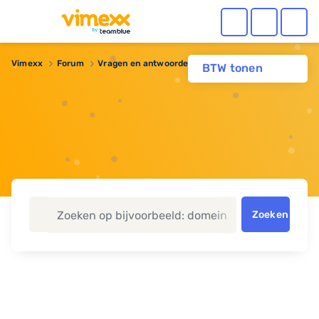
Vimexx
Forum
Vragen en antwoorden
PHP 8.x planning
BTW tonen
Zoeken