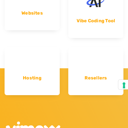
Websites
Vibe Coding Tool
Hosting
Resellers