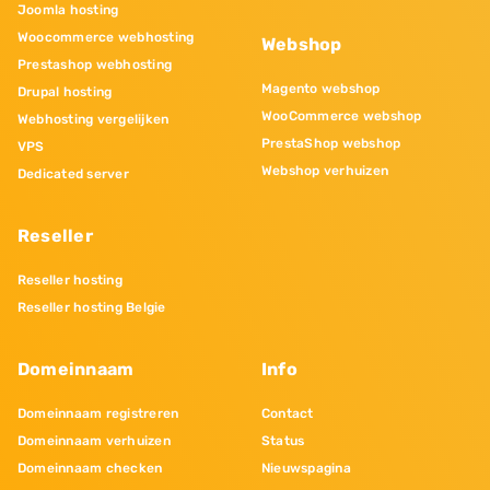
Joomla hosting
Woocommerce webhosting
Webshop
Prestashop webhosting
Magento webshop
Drupal hosting
WooCommerce webshop
Webhosting vergelijken
PrestaShop webshop
VPS
Webshop verhuizen
Dedicated server
Reseller
Reseller hosting
Reseller hosting Belgie
Domeinnaam
Info
Domeinnaam registreren
Contact
Domeinnaam verhuizen
Status
Domeinnaam checken
Nieuwspagina