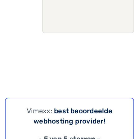
Vimexx:
best beoordeelde
webhosting provider!
- 5 van 5 sterren -