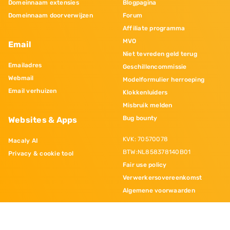
Domeinnaam extensies
Blogpagina
Domeinnaam doorverwijzen
Forum
Affiliate programma
MVO
Email
Niet tevreden geld terug
Emailadres
Geschillencommissie
Webmail
Modelformulier herroeping
Email verhuizen
Klokkenluiders
Misbruik melden
Bug bounty
Websites & Apps
KVK: 70570078
Macaly AI
BTW:NL858378140B01
Privacy & cookie tool
Fair use policy
Verwerkersovereenkomst
Algemene voorwaarden