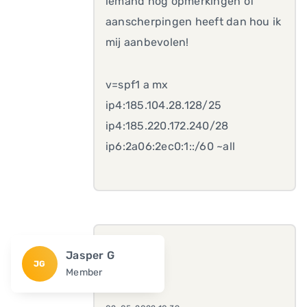
iemand nog opmerkingen of
aanscherpingen heeft dan hou ik
mij aanbevolen!
v=spf1 a mx
ip4:185.104.28.128/25
ip4:185.220.172.240/28
ip6:2a06:2ec0:1::/60 ~all
Jasper G
JG
Member