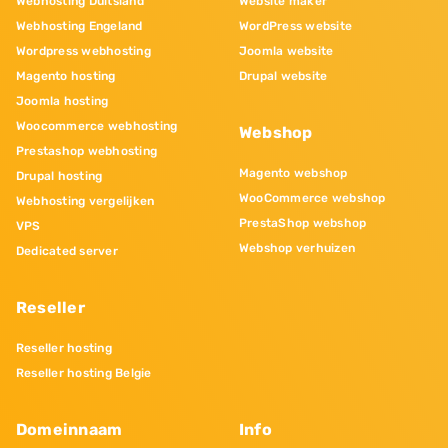
Webhosting Duitsland
Website maker
Webhosting Engeland
WordPress website
Wordpress webhosting
Joomla website
Magento hosting
Drupal website
Joomla hosting
Woocommerce webhosting
Webshop
Prestashop webhosting
Magento webshop
Drupal hosting
WooCommerce webshop
Webhosting vergelijken
PrestaShop webshop
VPS
Webshop verhuizen
Dedicated server
Reseller
Reseller hosting
Reseller hosting Belgie
Domeinnaam
Info