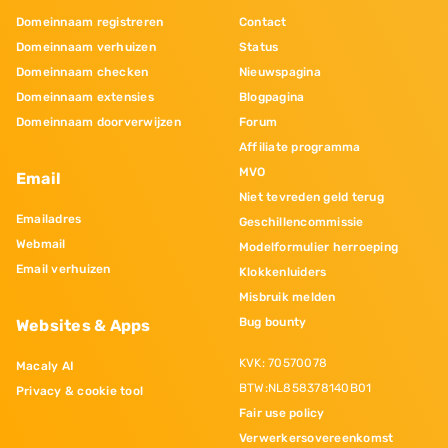
Domeinnaam registreren
Contact
Domeinnaam verhuizen
Status
Domeinnaam checken
Nieuwspagina
Domeinnaam extensies
Blogpagina
Domeinnaam doorverwijzen
Forum
Affiliate programma
MVO
Email
Niet tevreden geld terug
Emailadres
Geschillencommissie
Webmail
Modelformulier herroeping
Email verhuizen
Klokkenluiders
Misbruik melden
Bug bounty
Websites & Apps
KVK: 70570078
Macaly AI
BTW:NL858378140B01
Privacy & cookie tool
Fair use policy
Verwerkersovereenkomst