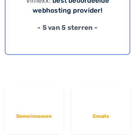
Vimexx:
best beoordeelde
webhosting provider!
- 5 van 5 sterren -
Domeinnamen
Emails