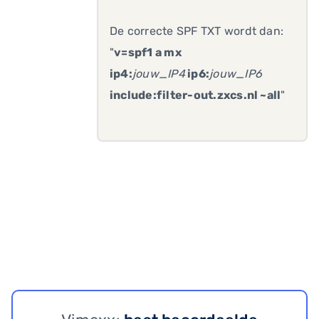
De correcte SPF TXT wordt dan:
"
v=spf1 a mx
ip4:
jouw_IP4
ip6:
jouw_IP6
include:filter-out.zxcs.nl ~all
"