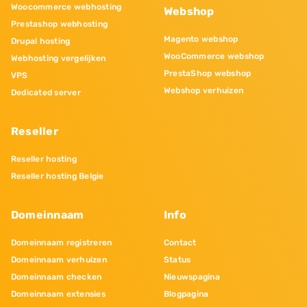
Woocommerce webhosting
Webshop
Prestashop webhosting
Magento webshop
Drupal hosting
WooCommerce webshop
Webhosting vergelijken
PrestaShop webshop
VPS
Webshop verhuizen
Dedicated server
Reseller
Reseller hosting
Reseller hosting Belgie
Domeinnaam
Info
Domeinnaam registreren
Contact
Domeinnaam verhuizen
Status
Domeinnaam checken
Nieuwspagina
Domeinnaam extensies
Blogpagina