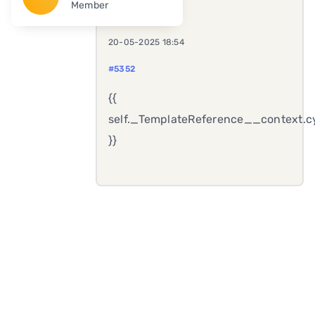
Member
20-05-2025 18:54
#5352
{{
self._TemplateReference__context.cy
}}