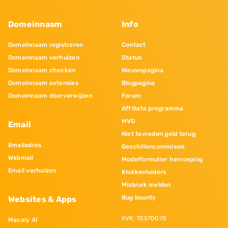
Domeinnaam
Info
Domeinnaam registreren
Contact
Domeinnaam verhuizen
Status
Domeinnaam checken
Nieuwspagina
Domeinnaam extensies
Blogpagina
Domeinnaam doorverwijzen
Forum
Affiliate programma
MVO
Email
Niet tevreden geld terug
Emailadres
Geschillencommissie
Webmail
Modelformulier herroeping
Email verhuizen
Klokkenluiders
Misbruik melden
Bug bounty
Websites & Apps
KVK: 70570078
Macaly AI