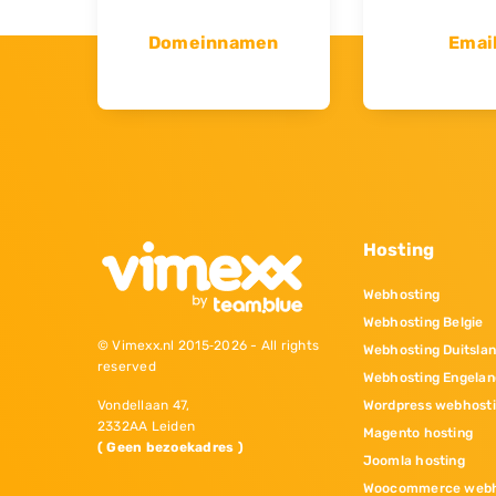
Domeinnamen
Emai
Hosting
Webhosting
Webhosting Belgie
© Vimexx.nl 2015‐2026 - All rights
Webhosting Duitsla
reserved
Webhosting Engelan
Wordpress webhost
Vondellaan 47,
2332AA Leiden
Magento hosting
( Geen bezoekadres )
Joomla hosting
Woocommerce webh