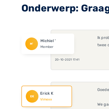
Onderwerp: Graag
Ik pro
Michiel '
M'
twee d
Member
20-10-2021 17:41
Goede
Erick K
EK
Vimexx
We ga