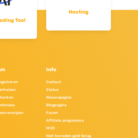
Hosting
oding Tool
am
Info
gistreren
Contact
erhuizen
Status
hecken
Nieuwspagina
xtensies
Blogpagina
oorverwijzen
Forum
Affiliate programma
MVO
Niet tevreden geld terug