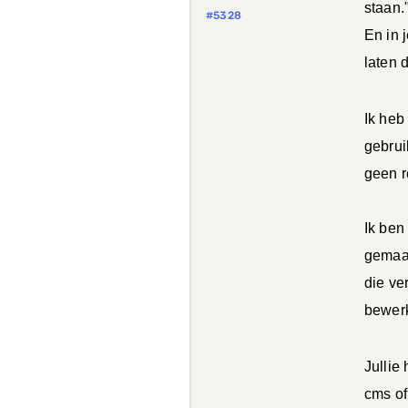
staan.
#5328
En in 
laten 
Ik heb
gebrui
geen r
Ik ben
gemaak
die ve
bewer
Jullie
cms of