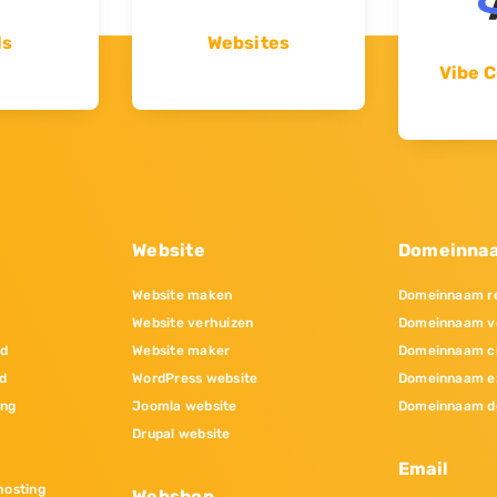
ls
Websites
Vibe C
Website
Domeinna
Website maken
Domeinnaam re
Website verhuizen
Domeinnaam v
nd
Website maker
Domeinnaam c
d
WordPress website
Domeinnaam e
ing
Joomla website
Domeinnaam d
Drupal website
Email
osting
Webshop