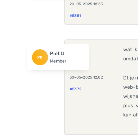
20-05-2025 18:53
#5351
wat ik
Piet D
PD
omdat 
Member
Dt je 
30-05-2025 12:02
web-bo
#5372
wijshe
plus, 
kan al