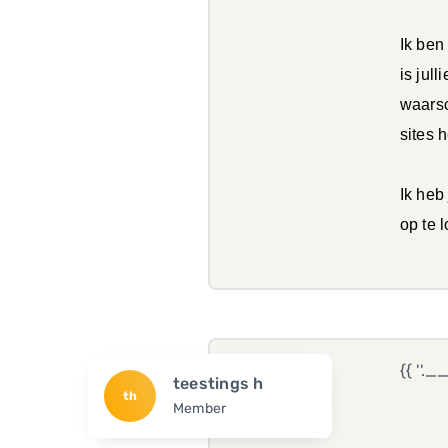
Ik ben
is jull
waarsc
sites 
Ik heb
op te 
{{ ''.
teestings h
th
Member