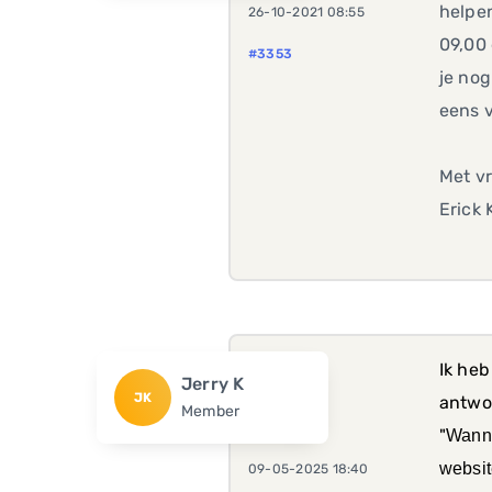
helpen
26-10-2021 08:55
09,00 
#3353
je nog
eens v
Met vr
Erick
Ik heb
Jerry K
JK
antwo
Member
"
Wanne
websit
09-05-2025 18:40