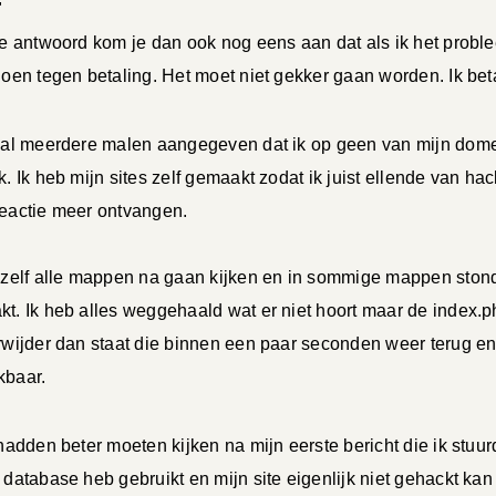
"
je antwoord kom je dan ook nog eens aan dat als ik het problee
doen tegen betaling. Het moet niet gekker gaan worden. Ik beta
 al meerdere malen aangegeven dat ik op geen van mijn do
k. Ik heb mijn sites zelf gemaakt zodat ik juist ellende van 
eactie meer ontvangen.
 zelf alle mappen na gaan kijken en in sommige mappen stond 
t. Ik heb alles weggehaald wat er niet hoort maar de index.php
rwijder dan staat die binnen een paar seconden weer terug en o
kbaar.
 hadden beter moeten kijken na mijn eerste bericht die ik stuu
 database heb gebruikt en mijn site eigenlijk niet gehackt ka