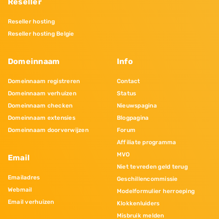
Reseller
Reseller hosting
Reseller hosting Belgie
Domeinnaam
Info
Domeinnaam registreren
Contact
Domeinnaam verhuizen
Status
Domeinnaam checken
Nieuwspagina
Domeinnaam extensies
Blogpagina
Domeinnaam doorverwijzen
Forum
Affiliate programma
MVO
Email
Niet tevreden geld terug
Emailadres
Geschillencommissie
Webmail
Modelformulier herroeping
Email verhuizen
Klokkenluiders
Misbruik melden