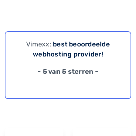
Vimexx:
best beoordeelde
webhosting provider!
- 5 van 5 sterren -