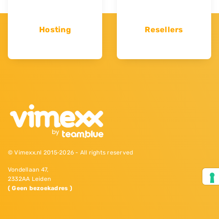
Hosting
Resellers
© Vimexx.nl 2015‐2026 - All rights reserved
Vondellaan 47,
2332AA Leiden
( Geen bezoekadres )