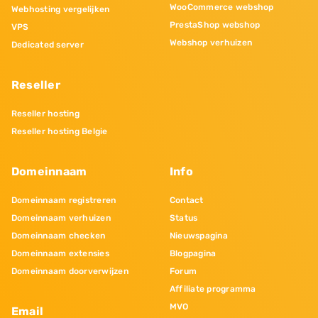
WooCommerce webshop
Webhosting vergelijken
PrestaShop webshop
VPS
Webshop verhuizen
Dedicated server
Reseller
Reseller hosting
Reseller hosting Belgie
Domeinnaam
Info
Domeinnaam registreren
Contact
Domeinnaam verhuizen
Status
Domeinnaam checken
Nieuwspagina
Domeinnaam extensies
Blogpagina
Domeinnaam doorverwijzen
Forum
Affiliate programma
MVO
Email