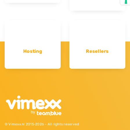
Hosting
Resellers
© Vimexx.nl 2015‐2026 - All rights reserved