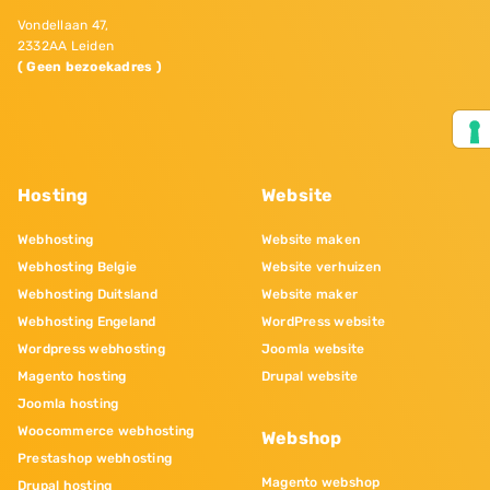
Vondellaan 47,
2332AA Leiden
( Geen bezoekadres )
Hosting
Website
Webhosting
Website maken
Webhosting Belgie
Website verhuizen
Webhosting Duitsland
Website maker
Webhosting Engeland
WordPress website
Wordpress webhosting
Joomla website
Magento hosting
Drupal website
Joomla hosting
Woocommerce webhosting
Webshop
Prestashop webhosting
Magento webshop
Drupal hosting