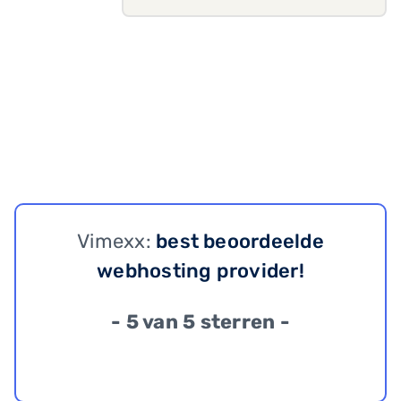
Vimexx:
best beoordeelde
webhosting provider!
- 5 van 5 sterren -