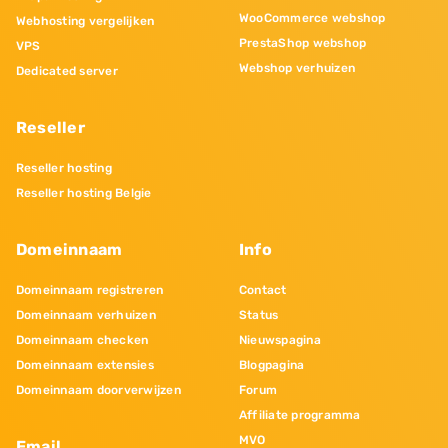
WooCommerce webshop
Webhosting vergelijken
PrestaShop webshop
VPS
Webshop verhuizen
Dedicated server
Reseller
Reseller hosting
Reseller hosting Belgie
Domeinnaam
Info
Domeinnaam registreren
Contact
Domeinnaam verhuizen
Status
Domeinnaam checken
Nieuwspagina
Domeinnaam extensies
Blogpagina
Domeinnaam doorverwijzen
Forum
Affiliate programma
MVO
Email