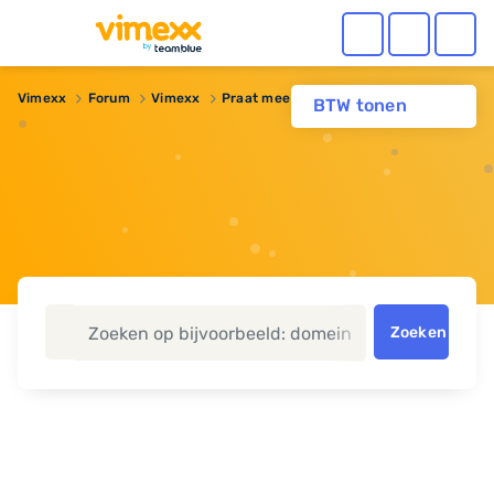
Vimexx
Forum
Vimexx
Praat mee over: Wat is NoSQL?
BTW tonen
Zoeken