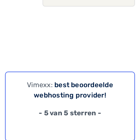
Vimexx:
best beoordeelde
webhosting provider!
- 5 van 5 sterren -