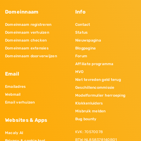
Domeinnaam
Info
Domeinnaam registreren
Contact
Domeinnaam verhuizen
Status
Domeinnaam checken
Nieuwspagina
Domeinnaam extensies
Blogpagina
Domeinnaam doorverwijzen
Forum
Affiliate programma
MVO
Email
Niet tevreden geld terug
Emailadres
Geschillencommissie
Webmail
Modelformulier herroeping
Email verhuizen
Klokkenluiders
Misbruik melden
Bug bounty
Websites & Apps
KVK: 70570078
Macaly AI
BTW:NL858378140B01
Privacy & cookie tool