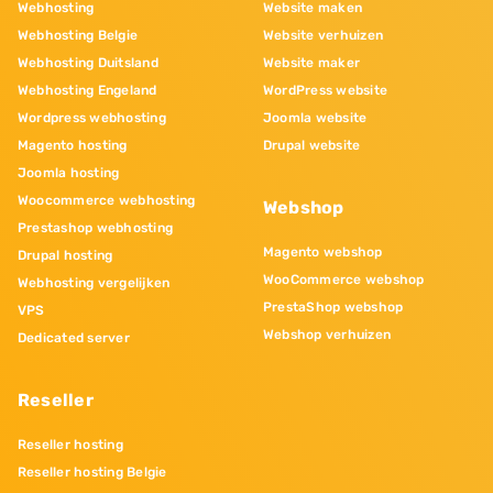
Webhosting
Website maken
Webhosting Belgie
Website verhuizen
Webhosting Duitsland
Website maker
Webhosting Engeland
WordPress website
Wordpress webhosting
Joomla website
Magento hosting
Drupal website
Joomla hosting
Woocommerce webhosting
Webshop
Prestashop webhosting
Magento webshop
Drupal hosting
WooCommerce webshop
Webhosting vergelijken
PrestaShop webshop
VPS
Webshop verhuizen
Dedicated server
Reseller
Reseller hosting
Reseller hosting Belgie