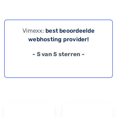
Vimexx:
best beoordeelde
webhosting provider!
- 5 van 5 sterren -