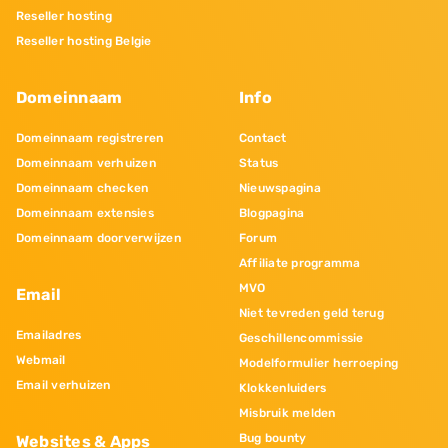
Reseller hosting
Reseller hosting Belgie
Domeinnaam
Info
Domeinnaam registreren
Contact
Domeinnaam verhuizen
Status
Domeinnaam checken
Nieuwspagina
Domeinnaam extensies
Blogpagina
Domeinnaam doorverwijzen
Forum
Affiliate programma
MVO
Email
Niet tevreden geld terug
Emailadres
Geschillencommissie
Webmail
Modelformulier herroeping
Email verhuizen
Klokkenluiders
Misbruik melden
Bug bounty
Websites & Apps