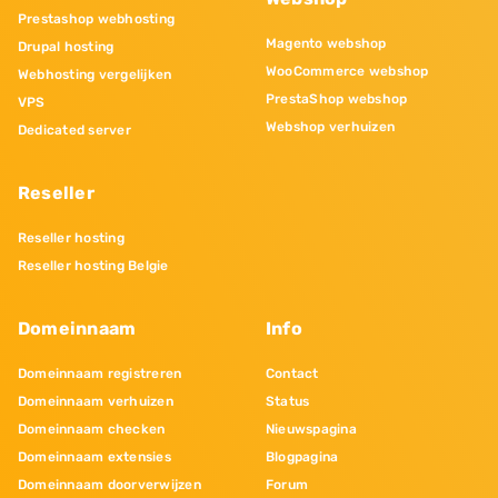
Prestashop webhosting
Magento webshop
Drupal hosting
WooCommerce webshop
Webhosting vergelijken
PrestaShop webshop
VPS
Webshop verhuizen
Dedicated server
Reseller
Reseller hosting
Reseller hosting Belgie
Domeinnaam
Info
Domeinnaam registreren
Contact
Domeinnaam verhuizen
Status
Domeinnaam checken
Nieuwspagina
Domeinnaam extensies
Blogpagina
Domeinnaam doorverwijzen
Forum