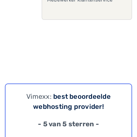
Vimexx:
best beoordeelde
webhosting provider!
- 5 van 5 sterren -