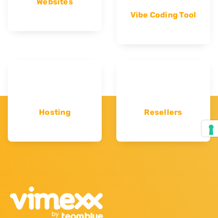
Websites
Vibe Coding Tool
Hosting
Resellers