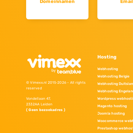
Domeinnamen
Emai
Hosting
Webhosting
Webhosting Belgie
© Vimexx.nl 2015‐2026 - All rights
Webhosting Duitsla
reserved
Webhosting Engelan
Wordpress webhost
Vondellaan 47,
2332AA Leiden
Magento hosting
( Geen bezoekadres )
Joomla hosting
Woocommerce webh
Prestashop webhos