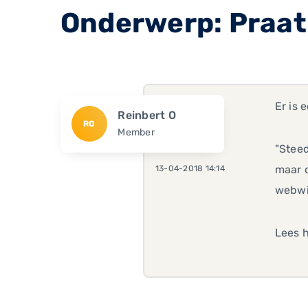
Onderwerp: Praat
Er is 
Reinbert O
RO
Member
"Steed
maar o
13-04-2018 14:14
webwi
Lees h