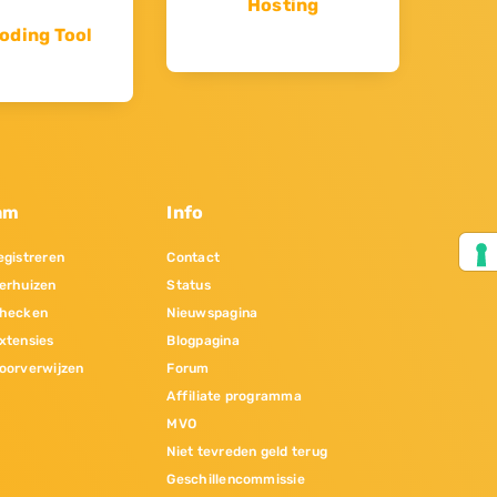
Hosting
oding Tool
am
Info
gistreren
Contact
erhuizen
Status
hecken
Nieuwspagina
xtensies
Blogpagina
oorverwijzen
Forum
Affiliate programma
MVO
Niet tevreden geld terug
Geschillencommissie