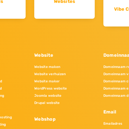
ls
Websites
Vibe C
Website
Domeinna
Website maken
Domeinnaam re
Website verhuizen
Domeinnaam v
nd
Website maker
Domeinnaam c
d
WordPress website
Domeinnaam e
ing
Joomla website
Domeinnaam d
Drupal website
Email
osting
Webshop
Emailadres
ting