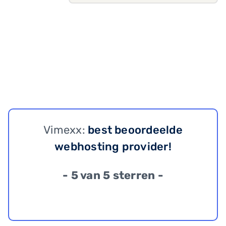
Vimexx:
best beoordeelde
webhosting provider!
- 5 van 5 sterren -