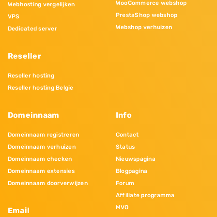
WooCommerce webshop
Webhosting vergelijken
PrestaShop webshop
VPS
Webshop verhuizen
Dedicated server
Reseller
Reseller hosting
Reseller hosting Belgie
Domeinnaam
Info
Domeinnaam registreren
Contact
Domeinnaam verhuizen
Status
Domeinnaam checken
Nieuwspagina
Domeinnaam extensies
Blogpagina
Domeinnaam doorverwijzen
Forum
Affiliate programma
MVO
Email