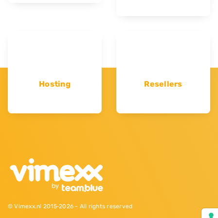
Hosting
Resellers
© Vimexx.nl 2015‐2026 - All rights reserved