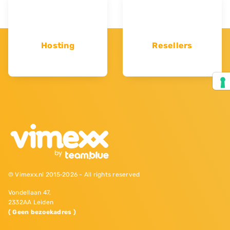
Hosting
Resellers
© Vimexx.nl 2015‐2026 - All rights reserved
Vondellaan 47,
2332AA Leiden
( Geen bezoekadres )