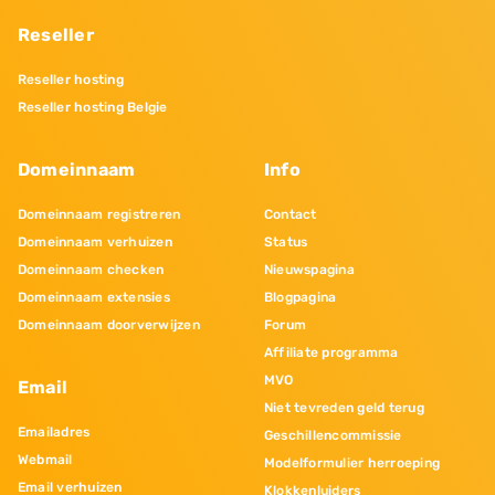
Reseller
Reseller hosting
Reseller hosting Belgie
Domeinnaam
Info
Domeinnaam registreren
Contact
Domeinnaam verhuizen
Status
Domeinnaam checken
Nieuwspagina
Domeinnaam extensies
Blogpagina
Domeinnaam doorverwijzen
Forum
Affiliate programma
MVO
Email
Niet tevreden geld terug
Emailadres
Geschillencommissie
Webmail
Modelformulier herroeping
Email verhuizen
Klokkenluiders