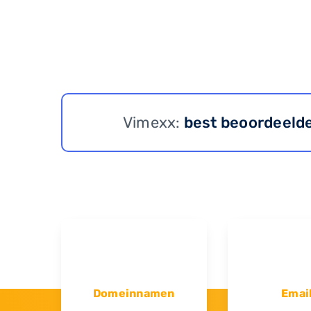
Vimexx:
best beoordeeld
Domeinnamen
Emai