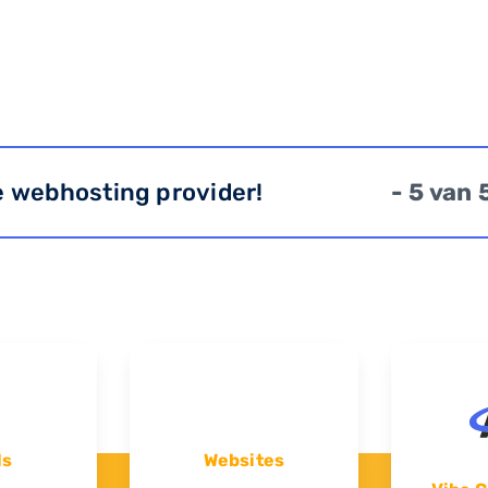
e webhosting provider!
- 5 van 
ls
Websites