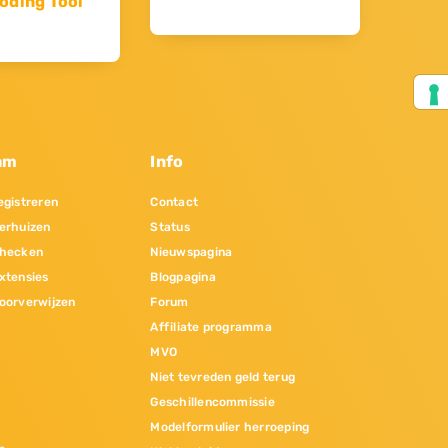
oding Tool
am
Info
gistreren
Contact
erhuizen
Status
hecken
Nieuwspagina
xtensies
Blogpagina
oorverwijzen
Forum
Affiliate programma
MVO
Niet tevreden geld terug
Geschillencommissie
Modelformulier herroeping