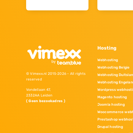
Hosting
Webhosting
Webhosting Belgie
© Vimexx.nl 2015‐2026 - All rights
Webhosting Duitsla
reserved
Webhosting Engelan
Wordpress webhost
Vondellaan 47,
2332AA Leiden
Magento hosting
( Geen bezoekadres )
Joomla hosting
Woocommerce webh
Prestashop webhos
Drupal hosting