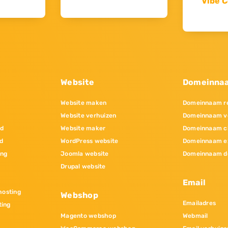
Vibe C
Website
Domeinna
Website maken
Domeinnaam re
Website verhuizen
Domeinnaam v
nd
Website maker
Domeinnaam c
d
WordPress website
Domeinnaam e
ing
Joomla website
Domeinnaam d
Drupal website
Email
osting
Webshop
Emailadres
ting
Magento webshop
Webmail