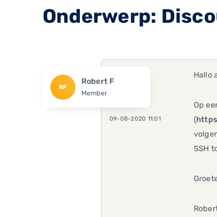
Onderwerp: Disco
Hallo 
Robert F
RF
Member
Op ee
(
https
09-08-2020 11:01
volgen
SSH to
Groet
Robert