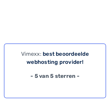
Vimexx:
best beoordeelde
webhosting provider!
- 5 van 5 sterren -