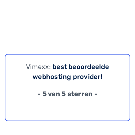
Vimexx:
best beoordeelde
webhosting provider!
- 5 van 5 sterren -