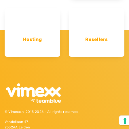
Hosting
Resellers
© Vimexx.nl 2015‐2026 - All rights reserved
Vondellaan 47,
2332AA Leiden