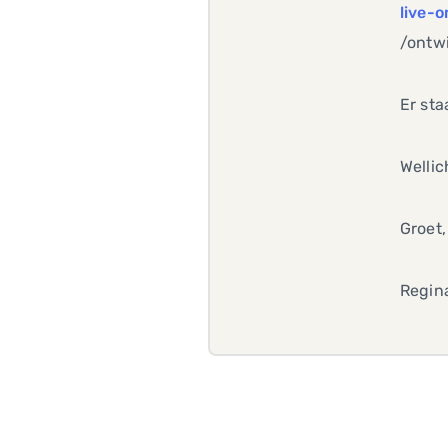
live-
/ontw
Er sta
Wellic
Groet,
Regin