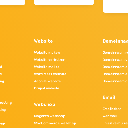
Website
Domeinna
Website maken
Domeinnaam re
Website verhuizen
Domeinnaam v
nd
Website maker
Domeinnaam c
d
WordPress website
Domeinnaam e
ing
Joomla website
Domeinnaam d
Drupal website
Email
osting
Webshop
Emailadres
ting
Magento webshop
Webmail
WooCommerce webshop
Email verhuize
ken