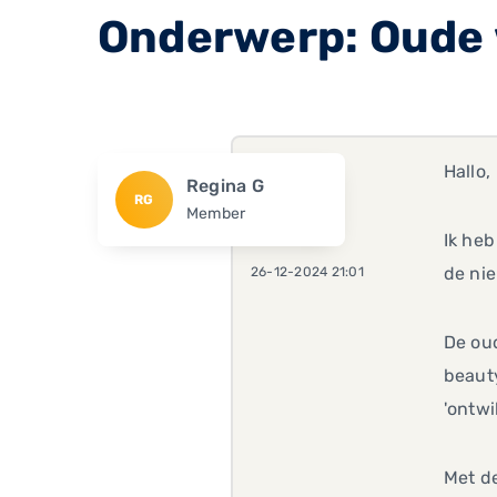
Onderwerp: Oude w
Hallo,
Regina G
RG
Member
Ik heb
de nie
26-12-2024 21:01
De oud
beaut
'ontwi
Met d