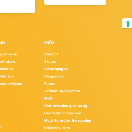
am
Info
gistreren
Contact
erhuizen
Status
hecken
Nieuwspagina
xtensies
Blogpagina
oorverwijzen
Forum
Affiliate programma
MVO
Niet tevreden geld terug
Geschillencommissie
Modelformulier herroeping
n
Klokkenluiders