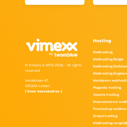
Hosting
Webhosting
Webhosting Belgie
© Vimexx.nl 2015‐2026 - All rights
Webhosting Duitsla
reserved
Webhosting Engelan
Wordpress webhost
Vondellaan 47,
2332AA Leiden
Magento hosting
( Geen bezoekadres )
Joomla hosting
Woocommerce webh
Prestashop webhos
Drupal hosting
Webhosting vergelij