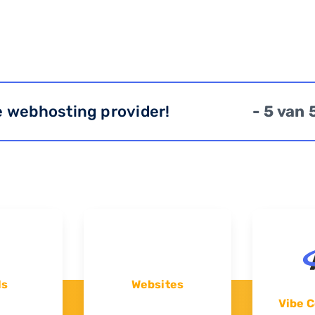
e webhosting provider!
- 5 van 
ls
Websites
Vibe C