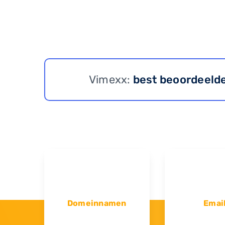
Vimexx:
best beoordeeld
Domeinnamen
Emai