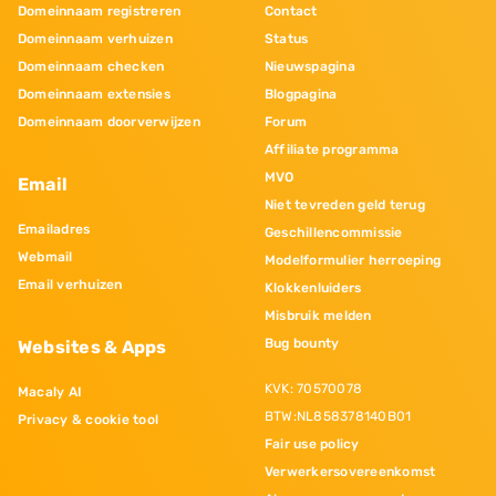
Domeinnaam registreren
Contact
Domeinnaam verhuizen
Status
Domeinnaam checken
Nieuwspagina
Domeinnaam extensies
Blogpagina
Domeinnaam doorverwijzen
Forum
Affiliate programma
MVO
Email
Niet tevreden geld terug
Emailadres
Geschillencommissie
Webmail
Modelformulier herroeping
Email verhuizen
Klokkenluiders
Misbruik melden
Bug bounty
Websites & Apps
KVK: 70570078
Macaly AI
BTW:NL858378140B01
Privacy & cookie tool
Fair use policy
Verwerkersovereenkomst