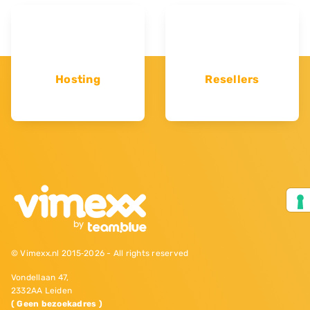
Hosting
Resellers
© Vimexx.nl 2015‐2026 - All rights reserved
Vondellaan 47,
2332AA Leiden
( Geen bezoekadres )