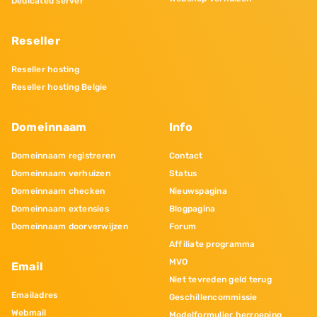
Dedicated server
Reseller
Reseller hosting
Reseller hosting Belgie
Domeinnaam
Info
Domeinnaam registreren
Contact
Domeinnaam verhuizen
Status
Domeinnaam checken
Nieuwspagina
Domeinnaam extensies
Blogpagina
Domeinnaam doorverwijzen
Forum
Affiliate programma
MVO
Email
Niet tevreden geld terug
Emailadres
Geschillencommissie
Webmail
Modelformulier herroeping