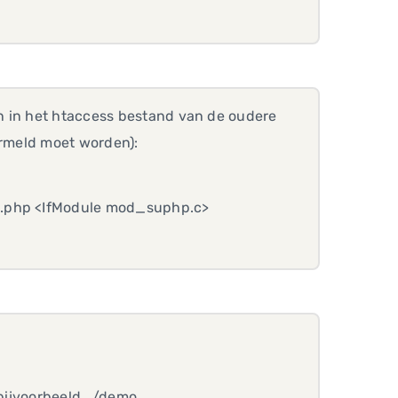
n in het htaccess bestand van de oudere
ermeld moet worden):
 .php <IfModule mod_suphp.c>
 bijvoorbeeld ../demo