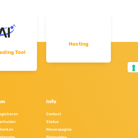
Hosting
oding Tool
am
Info
gistreren
Contact
erhuizen
Status
hecken
Nieuwspagina
xtensies
Blogpagina