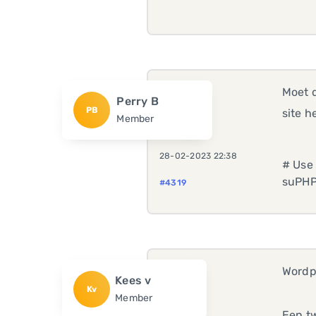
Moet 
Perry B
PB
site h
Member
28-02-2023 22:38
# Use
suPHP
#4319
Wordp
Kees v
Kv
Member
Een tw