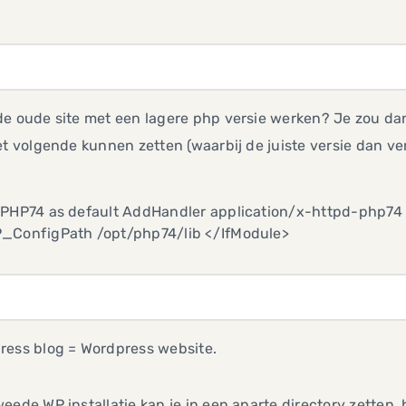
de oude site met een lagere php versie werken? Je zou da
et volgende kunnen zetten (waarbij de juiste versie dan v
 PHP74 as default AddHandler application/x-httpd-php74
_ConfigPath /opt/php74/lib </IfModule>
ress blog = Wordpress website.
eede WP installatie kan je in een aparte directory zetten,