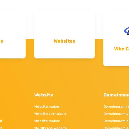
ls
Websites
Vibe C
Website
Domeinna
Website maken
Domeinnaam re
Website verhuizen
Domeinnaam v
nd
Website maker
Domeinnaam c
d
WordPress website
Domeinnaam e