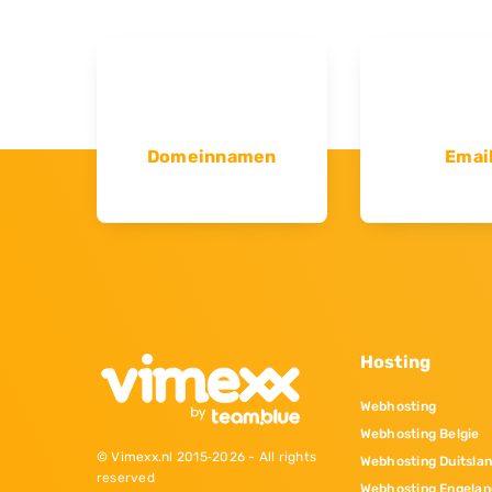
Domeinnamen
Emai
Hosting
Webhosting
Webhosting Belgie
© Vimexx.nl 2015‐2026 - All rights
Webhosting Duitsla
reserved
Webhosting Engelan