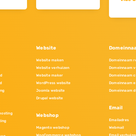
Website
Domeinna
Website maken
Domeinnaam re
Website verhuizen
Domeinnaam v
nd
Website maker
Domeinnaam c
d
WordPress website
Domeinnaam e
ing
Joomla website
Domeinnaam d
Drupal website
Email
osting
Webshop
Emailadres
ting
Magento webshop
Webmail
WooCommerce webshop
Email verhuize
ken