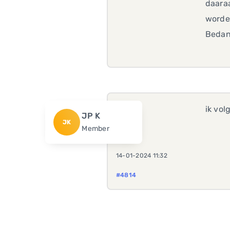
daara
worden
Bedan
ik vol
JP K
JK
Member
14-01-2024 11:32
#4814