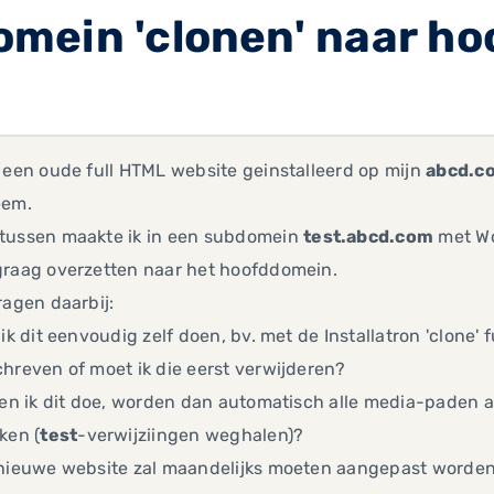
mein 'clonen' naar h
 een oude full HTML website geinstalleerd op mijn
abcd.c
eem.
tussen maakte ik in een subdomein
test.abcd.com
met Wo
graag overzetten naar het hoofddomein.
ragen daarbij:
 ik dit eenvoudig zelf doen, bv. met de Installatron 'clon
hreven of moet ik die eerst verwijderen?
ien ik dit doe, worden dan automatisch alle media-paden a
ken (
test
-verwijziingen weghalen)?
 nieuwe website zal maandelijks moeten aangepast worden 