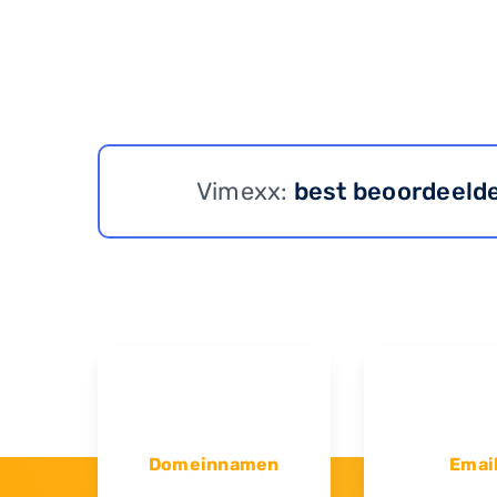
Vimexx:
best beoordeeld
Domeinnamen
Emai