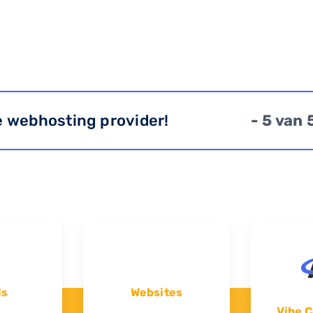
e webhosting provider!
- 5 van 
ls
Websites
Vibe C