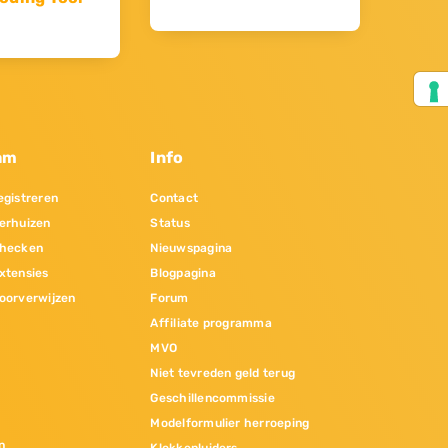
am
Info
gistreren
Contact
erhuizen
Status
hecken
Nieuwspagina
xtensies
Blogpagina
oorverwijzen
Forum
Affiliate programma
MVO
Niet tevreden geld terug
Geschillencommissie
Modelformulier herroeping
n
Klokkenluiders