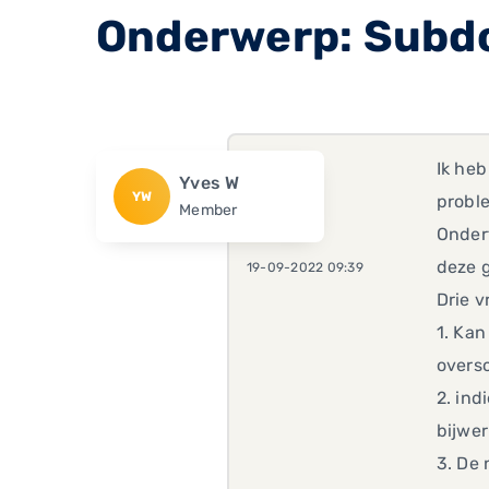
Onderwerp: Subdo
Ik heb
Yves W
YW
probl
Member
Onder
deze 
19-09-2022 09:39
Drie v
1. Kan
oversc
2. ind
bijwer
3. De