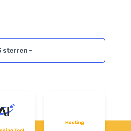
5 sterren -
Hosting
oding Tool