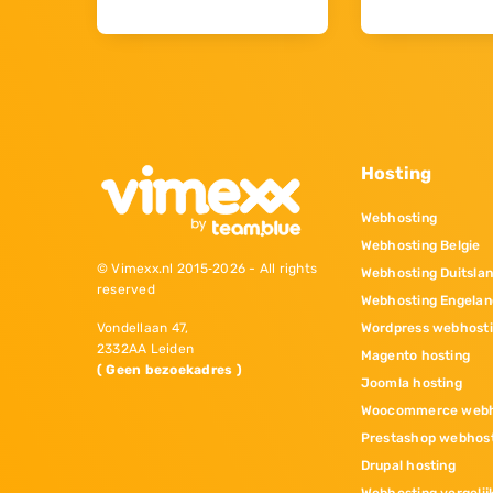
Hosting
Webhosting
Webhosting Belgie
© Vimexx.nl 2015‐2026 - All rights
Webhosting Duitsla
reserved
Webhosting Engelan
Wordpress webhost
Vondellaan 47,
2332AA Leiden
Magento hosting
( Geen bezoekadres )
Joomla hosting
Woocommerce webh
Prestashop webhos
Drupal hosting
Webhosting vergelij