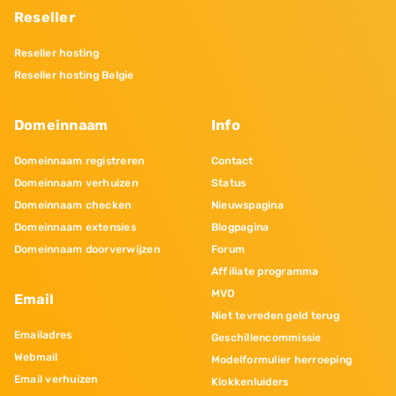
Reseller
Reseller hosting
Reseller hosting Belgie
Domeinnaam
Info
Domeinnaam registreren
Contact
Domeinnaam verhuizen
Status
Domeinnaam checken
Nieuwspagina
Domeinnaam extensies
Blogpagina
Domeinnaam doorverwijzen
Forum
Affiliate programma
MVO
Email
Niet tevreden geld terug
Emailadres
Geschillencommissie
Webmail
Modelformulier herroeping
Email verhuizen
Klokkenluiders