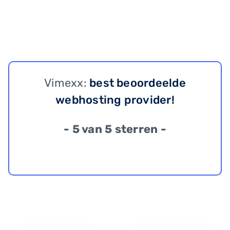
Vimexx:
best beoordeelde
webhosting provider!
- 5 van 5 sterren -