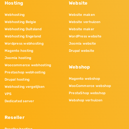
Hosting
Website
Webhosting
Website maken
Webhosting Belgie
Website verhuizen
Webhosting Duitsland
Website maker
Webhosting Engeland
WordPress website
Wordpress webhosting
Joomla website
Magento hosting
Drupal website
Joomla hosting
Woocommerce webhosting
Webshop
Prestashop webhosting
Magento webshop
Drupal hosting
WooCommerce webshop
Webhosting vergelijken
PrestaShop webshop
VPS
Webshop verhuizen
Dedicated server
Reseller