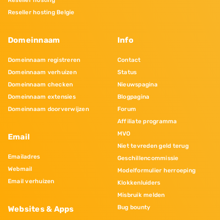
Reseller hosting
Reseller hosting Belgie
Domeinnaam
Info
Domeinnaam registreren
Contact
Domeinnaam verhuizen
Status
Domeinnaam checken
Nieuwspagina
Domeinnaam extensies
Blogpagina
Domeinnaam doorverwijzen
Forum
Affiliate programma
MVO
Email
Niet tevreden geld terug
Emailadres
Geschillencommissie
Webmail
Modelformulier herroeping
Email verhuizen
Klokkenluiders
Misbruik melden
Bug bounty
Websites & Apps