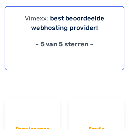
Vimexx:
best beoordeelde
webhosting provider!
- 5 van 5 sterren -
Domeinnamen
Emails