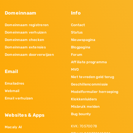
Domeinnaam
Info
Domeinnaam registreren
Contact
Domeinnaam verhuizen
Status
Domeinnaam checken
Nieuwspagina
Domeinnaam extensies
Blogpagina
Domeinnaam doorverwijzen
Forum
Affiliate programma
MVO
Email
Niet tevreden geld terug
Emailadres
Geschillencommissie
Webmail
Modelformulier herroeping
Email verhuizen
Klokkenluiders
Misbruik melden
Bug bounty
Websites & Apps
KVK: 70570078
Macaly AI