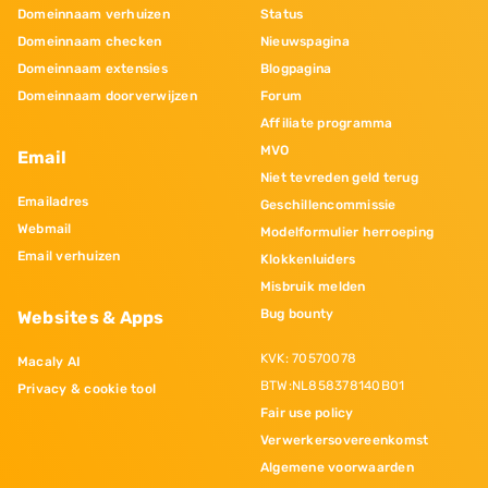
Domeinnaam verhuizen
Status
Domeinnaam checken
Nieuwspagina
Domeinnaam extensies
Blogpagina
Domeinnaam doorverwijzen
Forum
Affiliate programma
MVO
Email
Niet tevreden geld terug
Emailadres
Geschillencommissie
Webmail
Modelformulier herroeping
Email verhuizen
Klokkenluiders
Misbruik melden
Bug bounty
Websites & Apps
KVK: 70570078
Macaly AI
BTW:NL858378140B01
Privacy & cookie tool
Fair use policy
Verwerkersovereenkomst
Algemene voorwaarden