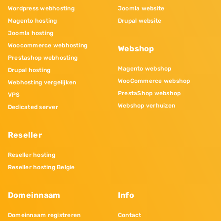
Wordpress webhosting
Joomla website
Magento hosting
Drupal website
Joomla hosting
Woocommerce webhosting
Webshop
Prestashop webhosting
Magento webshop
Drupal hosting
WooCommerce webshop
Webhosting vergelijken
PrestaShop webshop
VPS
Webshop verhuizen
Dedicated server
Reseller
Reseller hosting
Reseller hosting Belgie
Domeinnaam
Info
Domeinnaam registreren
Contact