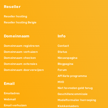
Reseller
Reseller hosting
Reseller hosting Belgie
Domeinnaam
Info
Domeinnaam registreren
Contact
Domeinnaam verhuizen
Status
Domeinnaam checken
Nieuwspagina
Domeinnaam extensies
Blogpagina
Domeinnaam doorverwijzen
Forum
Affiliate programma
MVO
Email
Niet tevreden geld terug
Emailadres
Geschillencommissie
Webmail
Modelformulier herroeping
Email verhuizen
Klokkenluiders