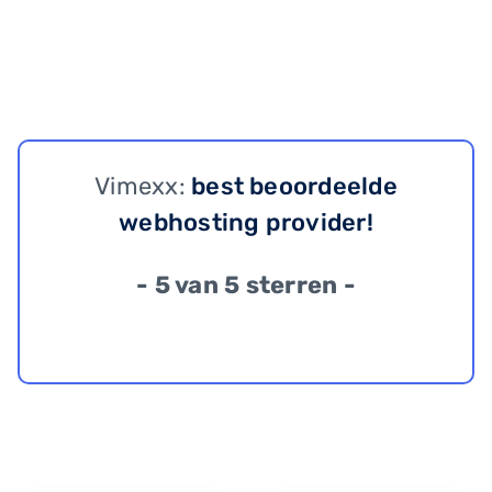
Vimexx:
best beoordeelde
webhosting provider!
- 5 van 5 sterren -