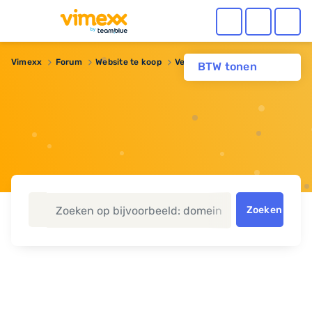
Vimexx
Forum
Website te koop
Verkoop domein: myfiles.nl
BTW tonen
Zoeken