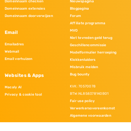
Domeinnaam checken
Nieuwspagina
Domeinnaam extensies
Blogpagina
Domeinnaam doorverwijzen
Forum
Affiliate programma
MVO
Email
Niet tevreden geld terug
Emailadres
Geschillencommissie
Webmail
Modelformulier herroeping
Email verhuizen
Klokkenluiders
Misbruik melden
Bug bounty
Websites & Apps
KVK: 70570078
Macaly AI
BTW:NL858378140B01
Privacy & cookie tool
Fair use policy
Verwerkersovereenkomst
Algemene voorwaarden