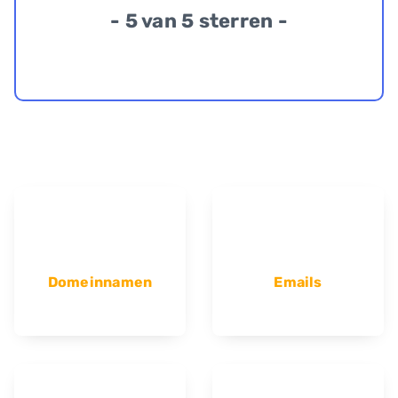
- 5 van 5 sterren -
Domeinnamen
Emails