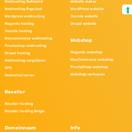
Webhosting Duitsland
Website maker
Webhosting Engeland
WordPress website
Wordpress webhosting
Joomla website
Magento hosting
Drupal website
Joomla hosting
Woocommerce webhosting
Webshop
Prestashop webhosting
Magento webshop
Drupal hosting
WooCommerce webshop
Webhosting vergelijken
PrestaShop webshop
VPS
Webshop verhuizen
Dedicated server
Reseller
Reseller hosting
Reseller hosting Belgie
Domeinnaam
Info