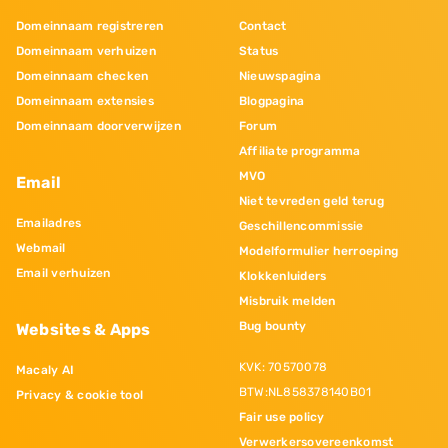
Domeinnaam registreren
Contact
Domeinnaam verhuizen
Status
Domeinnaam checken
Nieuwspagina
Domeinnaam extensies
Blogpagina
Domeinnaam doorverwijzen
Forum
Affiliate programma
MVO
Email
Niet tevreden geld terug
Emailadres
Geschillencommissie
Webmail
Modelformulier herroeping
Email verhuizen
Klokkenluiders
Misbruik melden
Bug bounty
Websites & Apps
KVK: 70570078
Macaly AI
BTW:NL858378140B01
Privacy & cookie tool
Fair use policy
Verwerkersovereenkomst