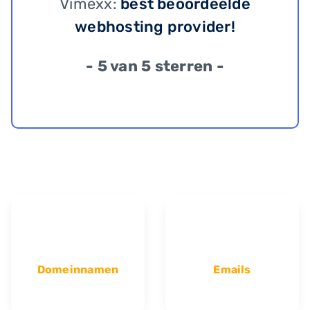
Vimexx:
best beoordeelde
webhosting provider!
- 5 van 5 sterren -
Domeinnamen
Emails