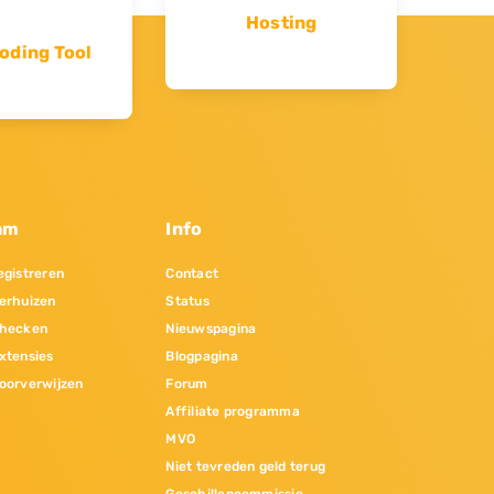
Hosting
oding Tool
am
Info
gistreren
Contact
erhuizen
Status
hecken
Nieuwspagina
xtensies
Blogpagina
oorverwijzen
Forum
Affiliate programma
MVO
Niet tevreden geld terug
Geschillencommissie