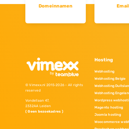
Domeinnamen
Emai
Hosting
Webhosting
Webhosting Belgie
© Vimexx.nl 2015‐2026 - All rights
Webhosting Duitsla
reserved
Webhosting Engelan
Wordpress webhost
Vondellaan 47,
2332AA Leiden
Magento hosting
( Geen bezoekadres )
Joomla hosting
Woocommerce webh
Prestashop webhos