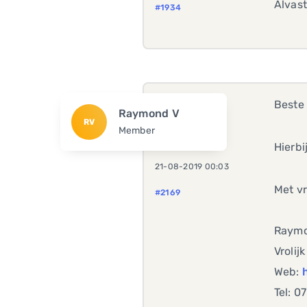
Alvast
#1934
Beste 
Raymond V
RV
Member
Hierbi
21-08-2019 00:03
Met vr
#2169
Raymo
Vrolij
Web:
Tel: 