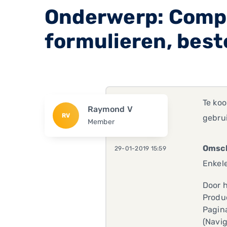
Onderwerp: Compl
formulieren, best
Te ko
Raymond V
RV
gebru
Member
Omsch
29-01-2019 15:59
Enkel
Door h
Produc
Pagin
(Navi