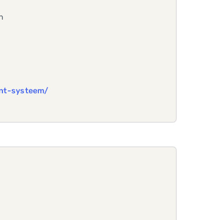
n
ent-systeem/