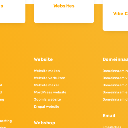
ls
Websites
Vibe C
Website
Domeinna
Website maken
Domeinnaam re
Website verhuizen
Domeinnaam v
nd
Website maker
Domeinnaam c
d
WordPress website
Domeinnaam e
ing
Joomla website
Domeinnaam d
Drupal website
Email
osting
Webshop
Emailadres
ting