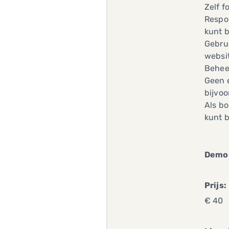
Zelf f
Respo
kunt 
Gebru
websi
Beheer
Geen e
bijvoo
Als b
kunt 
Demo
Prijs:
€ 40