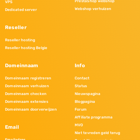
PrestaShop webshop
VPS
Webshop verhuizen
Dedicated server
Reseller
Reseller hosting
Reseller hosting Belgie
Domeinnaam
Info
Domeinnaam registreren
Contact
Domeinnaam verhuizen
Status
Domeinnaam checken
Nieuwspagina
Domeinnaam extensies
Blogpagina
Domeinnaam doorverwijzen
Forum
Affiliate programma
MVO
Email
Niet tevreden geld terug
Emailadres