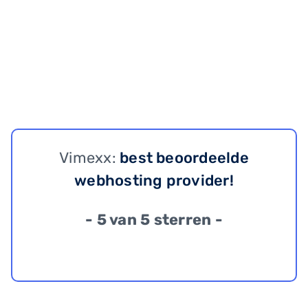
Vimexx:
best beoordeelde
webhosting provider!
- 5 van 5 sterren -