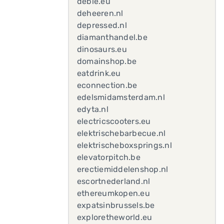
debie.eu
deheeren.nl
depressed.nl
diamanthandel.be
dinosaurs.eu
domainshop.be
eatdrink.eu
econnection.be
edelsmidamsterdam.nl
edyta.nl
electricscooters.eu
elektrischebarbecue.nl
elektrischeboxsprings.nl
elevatorpitch.be
erectiemiddelenshop.nl
escortnederland.nl
ethereumkopen.eu
expatsinbrussels.be
exploretheworld.eu