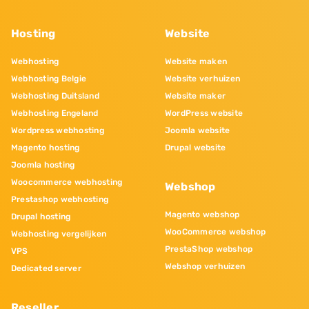
Hosting
Website
Webhosting
Website maken
Webhosting Belgie
Website verhuizen
Webhosting Duitsland
Website maker
Webhosting Engeland
WordPress website
Wordpress webhosting
Joomla website
Magento hosting
Drupal website
Joomla hosting
Woocommerce webhosting
Webshop
Prestashop webhosting
Magento webshop
Drupal hosting
WooCommerce webshop
Webhosting vergelijken
PrestaShop webshop
VPS
Webshop verhuizen
Dedicated server
Reseller