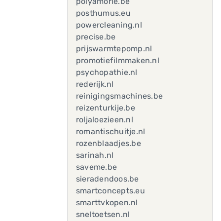
polyamorie.be
posthumus.eu
powercleaning.nl
precise.be
prijswarmtepomp.nl
promotiefilmmaken.nl
psychopathie.nl
rederijk.nl
reinigingsmachines.be
reizenturkije.be
roljaloezieen.nl
romantischuitje.nl
rozenblaadjes.be
sarinah.nl
saveme.be
sieradendoos.be
smartconcepts.eu
smarttvkopen.nl
sneltoetsen.nl