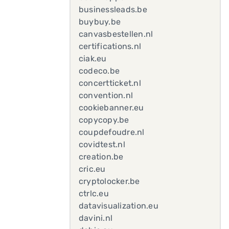
businessleads.be
buybuy.be
canvasbestellen.nl
certifications.nl
ciak.eu
codeco.be
concertticket.nl
convention.nl
cookiebanner.eu
copycopy.be
coupdefoudre.nl
covidtest.nl
creation.be
cric.eu
cryptolocker.be
ctrlc.eu
datavisualization.eu
davini.nl