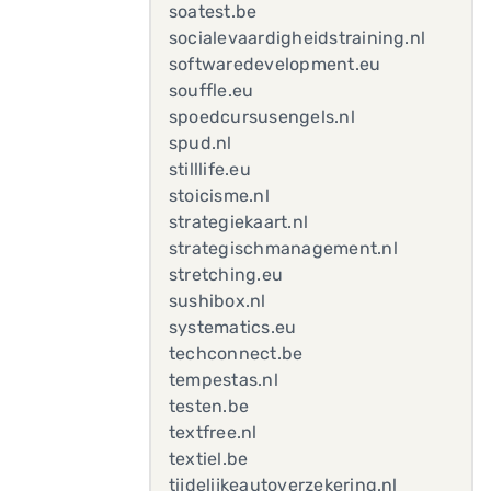
soatest.be
socialevaardigheidstraining.nl
softwaredevelopment.eu
souffle.eu
spoedcursusengels.nl
spud.nl
stilllife.eu
stoicisme.nl
strategiekaart.nl
strategischmanagement.nl
stretching.eu
sushibox.nl
systematics.eu
techconnect.be
tempestas.nl
testen.be
textfree.nl
textiel.be
tijdelijkeautoverzekering.nl