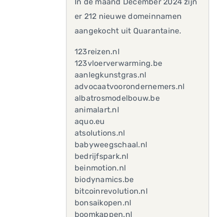
In de maand December 2024 zijn
er 212 nieuwe domeinnamen
aangekocht uit Quarantaine.
123reizen.nl
123vloerverwarming.be
aanlegkunstgras.nl
advocaatvoorondernemers.nl
albatrosmodelbouw.be
animalart.nl
aquo.eu
atsolutions.nl
babyweegschaal.nl
bedrijfspark.nl
beinmotion.nl
biodynamics.be
bitcoinrevolution.nl
bonsaikopen.nl
boomkappen.nl