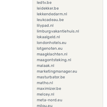
ledtv.be
leidekker.be
lekkendedarm.nl
leukcadeau.be
lilypad.nl
limburgvakantiehuis.nl
lokaalgeld.nl
londonhotels.eu
lotgenoten.eu
maagklachten.nl
maagontsteking.nl
malaak.nl
marketingmanager.eu
masturbator.be
matho.nl
maximizer.be
melcey.nl
meta-nord.eu
milou.eu