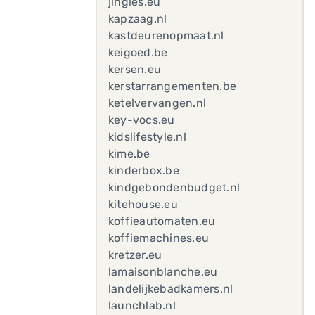
jingles.eu
kapzaag.nl
kastdeurenopmaat.nl
keigoed.be
kersen.eu
kerstarrangementen.be
ketelvervangen.nl
key-vocs.eu
kidslifestyle.nl
kime.be
kinderbox.be
kindgebondenbudget.nl
kitehouse.eu
koffieautomaten.eu
koffiemachines.eu
kretzer.eu
lamaisonblanche.eu
landelijkebadkamers.nl
launchlab.nl