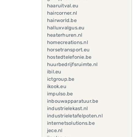
haaruitval.eu
haircorner.nl
hairworld.be
halluxvalgus.eu
heaterhuren.nl
homecreations.nl
horsetransport.eu
hostedtelefonie.be
huurbedrijfsruimte.nl
ibil.eu
ictgroup.be
ikook.eu
impulso.be
inbouwapparatuur.be
industrielekast.nl
industrieletafelpoten.nl
internetsolutions.be
jece.nl