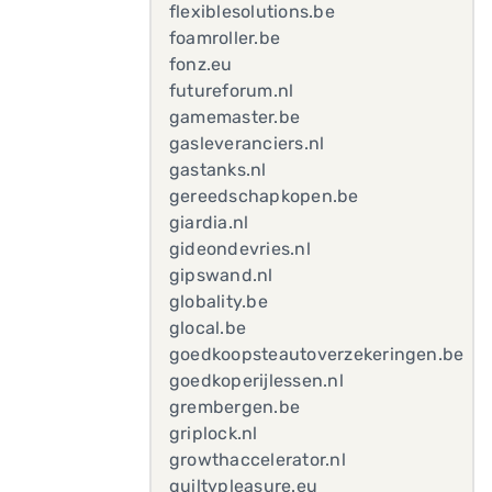
flexiblesolutions.be
foamroller.be
fonz.eu
futureforum.nl
gamemaster.be
gasleveranciers.nl
gastanks.nl
gereedschapkopen.be
giardia.nl
gideondevries.nl
gipswand.nl
globality.be
glocal.be
goedkoopsteautoverzekeringen.be
goedkoperijlessen.nl
grembergen.be
griplock.nl
growthaccelerator.nl
guiltypleasure.eu