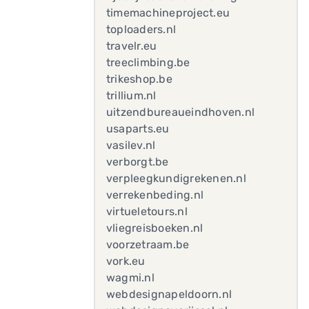
timemachineproject.eu
toploaders.nl
travelr.eu
treeclimbing.be
trikeshop.be
trillium.nl
uitzendbureaueindhoven.nl
usaparts.eu
vasilev.nl
verborgt.be
verpleegkundigrekenen.nl
verrekenbeding.nl
virtueletours.nl
vliegreisboeken.nl
voorzetraam.be
vork.eu
wagmi.nl
webdesignapeldoorn.nl