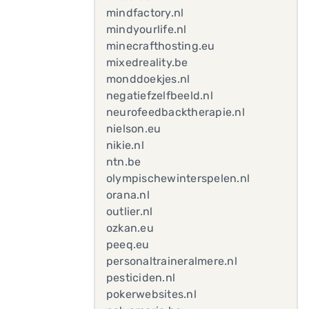
mindfactory.nl
mindyourlife.nl
minecrafthosting.eu
mixedreality.be
monddoekjes.nl
negatiefzelfbeeld.nl
neurofeedbacktherapie.nl
nielson.eu
nikie.nl
ntn.be
olympischewinterspelen.nl
orana.nl
outlier.nl
ozkan.eu
peeq.eu
personaltraineralmere.nl
pesticiden.nl
pokerwebsites.nl