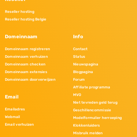
Reseller hosting
Reseller hosting Belgie
Domeinnaam
Info
Domeinnaam registreren
Contact
Domeinnaam verhuizen
Status
Domeinnaam checken
Nieuwspagina
Domeinnaam extensies
Blogpagina
Domeinnaam doorverwijzen
Forum
Affiliate programma
MVO
Email
Niet tevreden geld terug
Emailadres
Geschillencommissie
Webmail
Modelformulier herroeping
Email verhuizen
Klokkenluiders
Misbruik melden