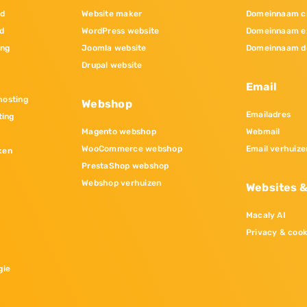
nd
Website maker
Domeinnaam c
d
WordPress website
Domeinnaam e
ing
Joomla website
Domeinnaam d
Drupal website
Email
osting
Webshop
Emailadres
ting
Magento webshop
Webmail
WooCommerce webshop
Email verhuize
ken
PrestaShop webshop
Webshop verhuizen
Websites 
Macaly AI
Privacy & cook
gie