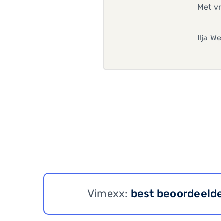
Met vr
Ilja W
Vimexx:
best beoordeeld