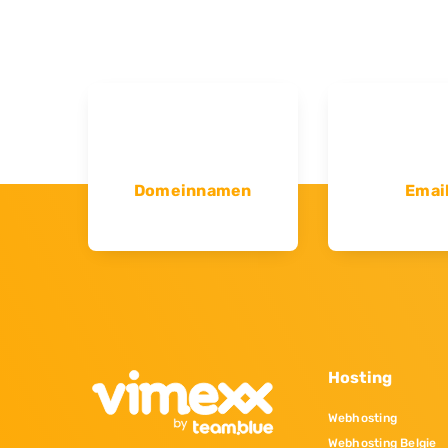
Domeinnamen
Emai
Hosting
Webhosting
Webhosting Belgie