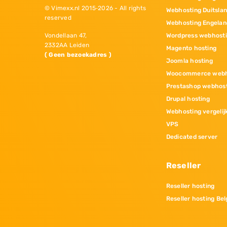
© Vimexx.nl 2015‐2026 - All rights
Webhosting Duitsla
reserved
Webhosting Engelan
Wordpress webhost
Vondellaan 47,
2332AA Leiden
Magento hosting
( Geen bezoekadres )
Joomla hosting
Woocommerce webh
Prestashop webhos
Drupal hosting
Webhosting vergelij
VPS
Dedicated server
Reseller
Reseller hosting
Reseller hosting Bel