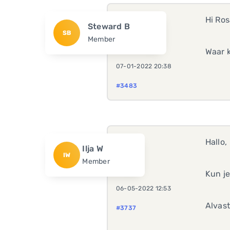
Hi Ros
Steward B
SB
Member
Waar 
07-01-2022 20:38
#3483
Hallo,
Ilja W
IW
Member
Kun j
06-05-2022 12:53
Alvas
#3737