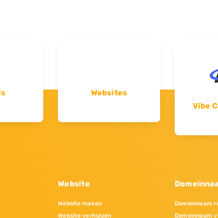
ls
Websites
Vibe C
Website
Domeinna
Website maken
Domeinnaam re
Website verhuizen
Domeinnaam v