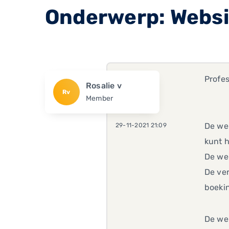
Onderwerp: Websi
Profe
Rosalie v
Rv
Member
De web
29-11-2021 21:09
kunt 
De we
De ver
boeki
De web