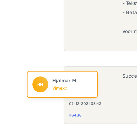
- Teks
- Bet
Voor m
Succes
Hjalmar M
HM
Vimexx
07-12-2021 08:43
#3438