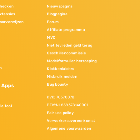
hecken
Nieuwspagina
xtensies
Blogpagina
oorverwijzen
Forum
Affiliate programma
MVO
Niet tevreden geld terug
Geschillencommissie
Modelformulier herroeping
n
Klokkenluiders
Misbruik melden
Bug bounty
& Apps
KVK: 70570078
BTW:NL858378140B01
ie tool
Fair use policy
Verwerkersovereenkomst
Algemene voorwaarden