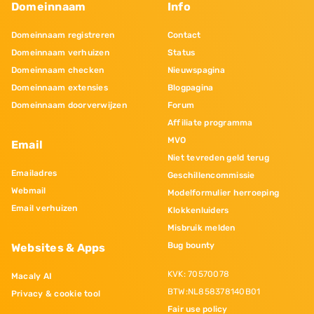
Domeinnaam
Info
Domeinnaam registreren
Contact
Domeinnaam verhuizen
Status
Domeinnaam checken
Nieuwspagina
Domeinnaam extensies
Blogpagina
Domeinnaam doorverwijzen
Forum
Affiliate programma
MVO
Email
Niet tevreden geld terug
Emailadres
Geschillencommissie
Webmail
Modelformulier herroeping
Email verhuizen
Klokkenluiders
Misbruik melden
Bug bounty
Websites & Apps
KVK: 70570078
Macaly AI
BTW:NL858378140B01
Privacy & cookie tool
Fair use policy