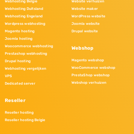
Webhosting Belgie
Website verhuizen
Webhosting Duitsland
Website maker
Webhosting Engeland
WordPress website
Wordpress webhosting
Joomla website
Magento hosting
Drupal website
Joomla hosting
Woocommerce webhosting
Webshop
Prestashop webhosting
Magento webshop
Drupal hosting
WooCommerce webshop
Webhosting vergelijken
PrestaShop webshop
VPS
Webshop verhuizen
Dedicated server
Reseller
Reseller hosting
Reseller hosting Belgie