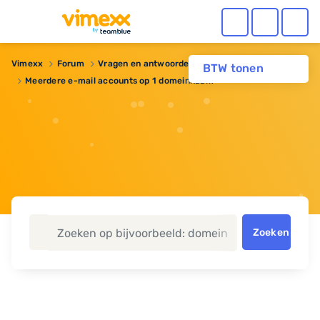
Vimexx
Forum
Vragen en antwoorden
Domeinnaam
BTW tonen
Meerdere e-mail accounts op 1 domeinnaam
Zoeken