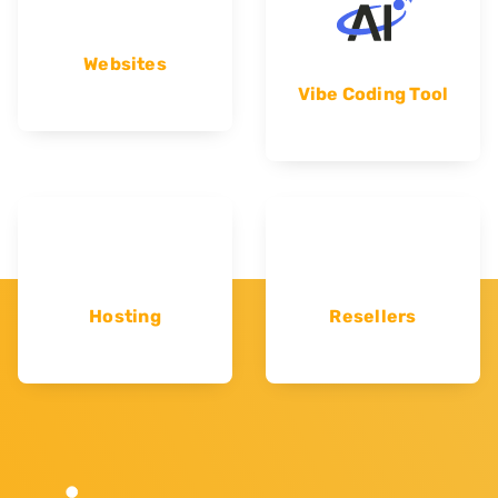
Websites
Vibe Coding Tool
Hosting
Resellers