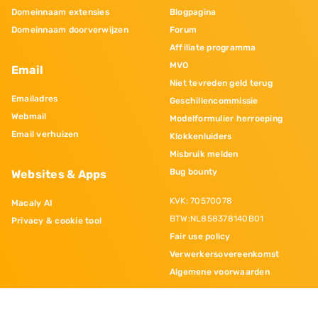
Domeinnaam extensies
Blogpagina
Domeinnaam doorverwijzen
Forum
Affiliate programma
MVO
Email
Niet tevreden geld terug
Emailadres
Geschillencommissie
Webmail
Modelformulier herroeping
Email verhuizen
Klokkenluiders
Misbruik melden
Bug bounty
Websites & Apps
KVK: 70570078
Macaly AI
BTW:NL858378140B01
Privacy & cookie tool
Fair use policy
Verwerkersovereenkomst
Algemene voorwaarden