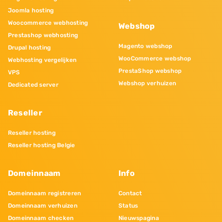
Joomla hosting
Woocommerce webhosting
Webshop
Prestashop webhosting
Magento webshop
Drupal hosting
WooCommerce webshop
Webhosting vergelijken
PrestaShop webshop
VPS
Webshop verhuizen
Dedicated server
Reseller
Reseller hosting
Reseller hosting Belgie
Domeinnaam
Info
Domeinnaam registreren
Contact
Domeinnaam verhuizen
Status
Domeinnaam checken
Nieuwspagina