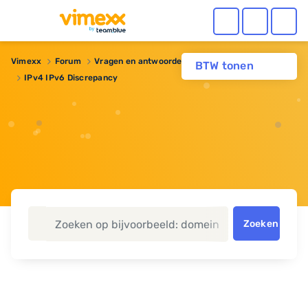
Vimexx
Forum
Vragen en antwoorden
Domeinnaam
BTW tonen
IPv4 IPv6 Discrepancy
Zoeken