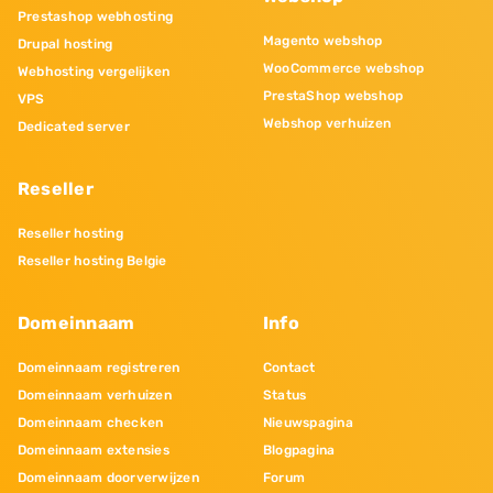
Prestashop webhosting
Magento webshop
Drupal hosting
WooCommerce webshop
Webhosting vergelijken
PrestaShop webshop
VPS
Webshop verhuizen
Dedicated server
Reseller
Reseller hosting
Reseller hosting Belgie
Domeinnaam
Info
Domeinnaam registreren
Contact
Domeinnaam verhuizen
Status
Domeinnaam checken
Nieuwspagina
Domeinnaam extensies
Blogpagina
Domeinnaam doorverwijzen
Forum