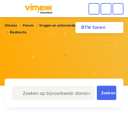
Vimexx
Forum
Vragen en antwoorden
Domeinnaam
BTW tonen
Redirects
Zoeken