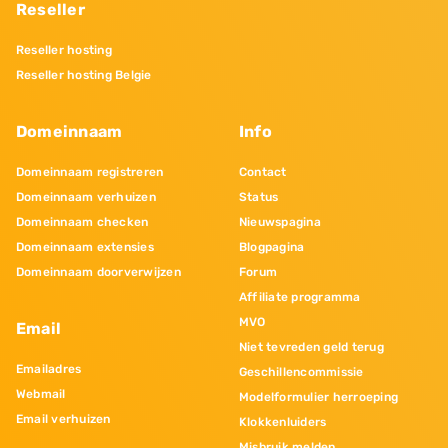
Reseller
Reseller hosting
Reseller hosting Belgie
Domeinnaam
Info
Domeinnaam registreren
Contact
Domeinnaam verhuizen
Status
Domeinnaam checken
Nieuwspagina
Domeinnaam extensies
Blogpagina
Domeinnaam doorverwijzen
Forum
Affiliate programma
MVO
Email
Niet tevreden geld terug
Emailadres
Geschillencommissie
Webmail
Modelformulier herroeping
Email verhuizen
Klokkenluiders
Misbruik melden