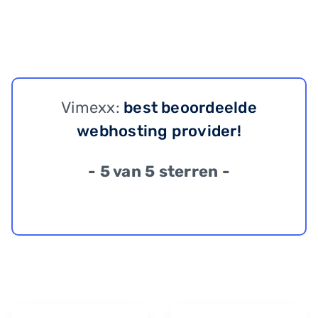
Vimexx:
best beoordeelde
webhosting provider!
- 5 van 5 sterren -