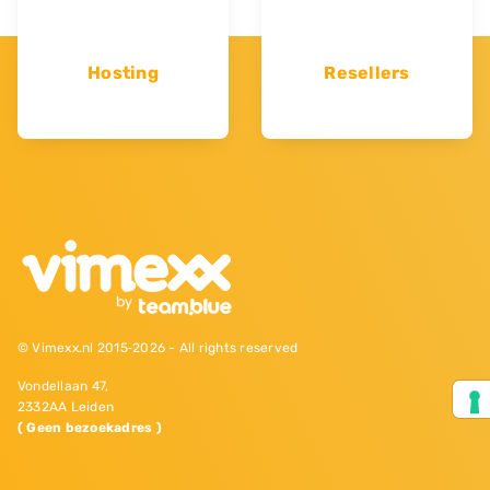
Hosting
Resellers
© Vimexx.nl 2015‐2026 - All rights reserved
Vondellaan 47,
2332AA Leiden
( Geen bezoekadres )