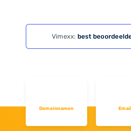
Vimexx:
best beoordeeld
Domeinnamen
Emai