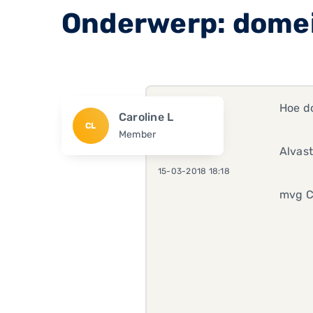
Onderwerp: domei
Hoe do
Caroline L
CL
Member
Alvas
15-03-2018 18:18
mvg C