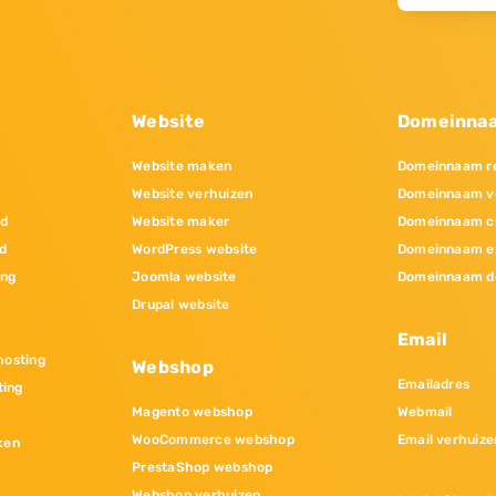
Website
Domeinna
Website maken
Domeinnaam re
Website verhuizen
Domeinnaam v
nd
Website maker
Domeinnaam c
d
WordPress website
Domeinnaam e
ing
Joomla website
Domeinnaam d
Drupal website
Email
osting
Webshop
Emailadres
ting
Magento webshop
Webmail
WooCommerce webshop
Email verhuize
ken
PrestaShop webshop
Webshop verhuizen