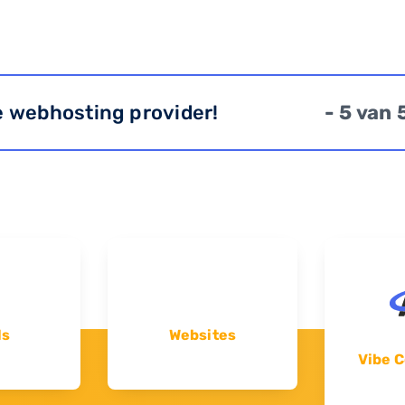
e webhosting provider!
- 5 van 
ls
Websites
Vibe C