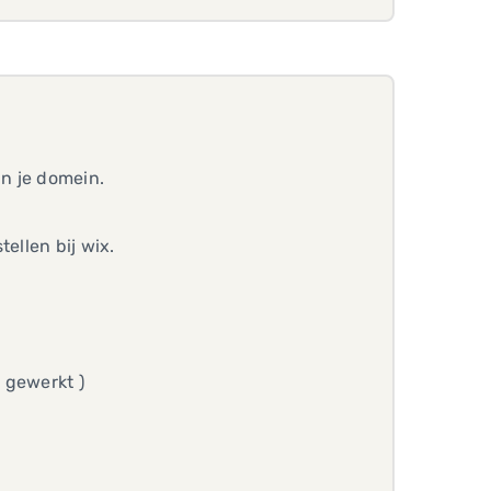
an je domein.
ellen bij wix.
d gewerkt )