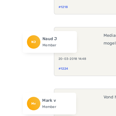
#1218
Mediam
Naud J
NJ
mogeli
Member
20-03-2018 14:48
#1224
Vond 
Mark v
Mv
Member