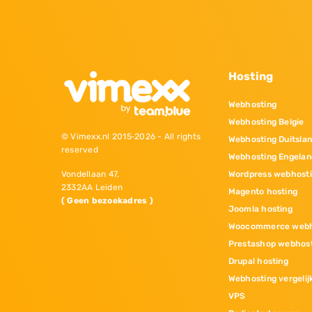
Hosting
Webhosting
Webhosting Belgie
© Vimexx.nl 2015‐2026 - All rights
Webhosting Duitsla
reserved
Webhosting Engelan
Wordpress webhost
Vondellaan 47,
2332AA Leiden
Magento hosting
( Geen bezoekadres )
Joomla hosting
Woocommerce webh
Prestashop webhos
Drupal hosting
Webhosting vergelij
VPS