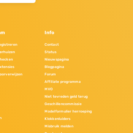
am
Info
gistreren
Contact
erhuizen
Status
hecken
Nieuwspagina
xtensies
Blogpagina
oorverwijzen
Forum
Affiliate programma
MVO
Niet tevreden geld terug
Geschillencommissie
Modelformulier herroeping
n
Klokkenluiders
Misbruik melden