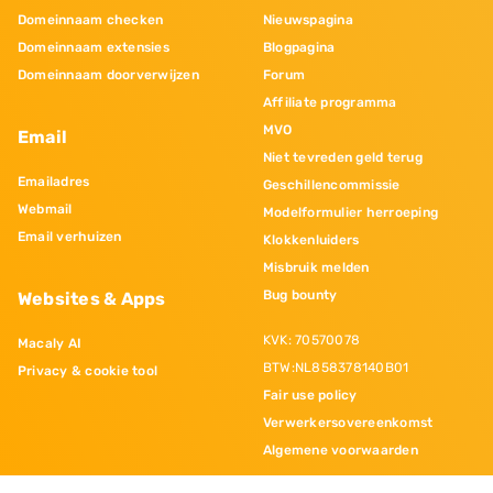
Domeinnaam checken
Nieuwspagina
Domeinnaam extensies
Blogpagina
Domeinnaam doorverwijzen
Forum
Affiliate programma
MVO
Email
Niet tevreden geld terug
Emailadres
Geschillencommissie
Webmail
Modelformulier herroeping
Email verhuizen
Klokkenluiders
Misbruik melden
Bug bounty
Websites & Apps
KVK: 70570078
Macaly AI
BTW:NL858378140B01
Privacy & cookie tool
Fair use policy
Verwerkersovereenkomst
Algemene voorwaarden