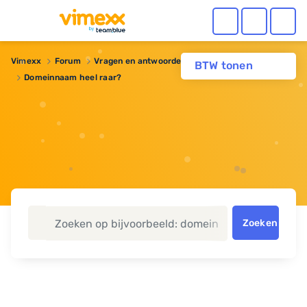
Vimexx
Forum
Vragen en antwoorden
Domeinnaam
BTW tonen
Domeinnaam heel raar?
Zoeken