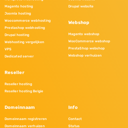
Magento hosting
Drupal website
Joomla hosting
Woocommerce webhosting
Webshop
Prestashop webhosting
Magento webshop
Drupal hosting
WooCommerce webshop
Webhosting vergelijken
PrestaShop webshop
VPS
Webshop verhuizen
Dedicated server
Reseller
Reseller hosting
Reseller hosting Belgie
Domeinnaam
Info
Domeinnaam registreren
Contact
Domeinnaam verhuizen
Status