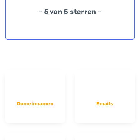
- 5 van 5 sterren -
Domeinnamen
Emails