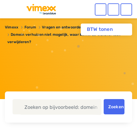
Vimexx
Forum
Vragen en antwoorden
Domeinnaam
BTW tonen
Domein verhuizen niet mogelijk, waar kan ik de transfer lock
verwijderen?
Zoeken