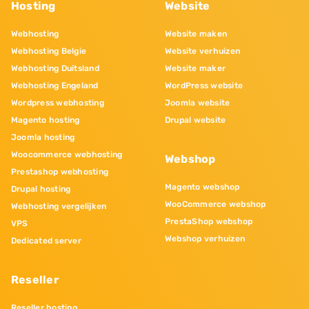
Hosting
Website
Webhosting
Website maken
Webhosting Belgie
Website verhuizen
Webhosting Duitsland
Website maker
Webhosting Engeland
WordPress website
Wordpress webhosting
Joomla website
Magento hosting
Drupal website
Joomla hosting
Woocommerce webhosting
Webshop
Prestashop webhosting
Magento webshop
Drupal hosting
WooCommerce webshop
Webhosting vergelijken
PrestaShop webshop
VPS
Webshop verhuizen
Dedicated server
Reseller
Reseller hosting