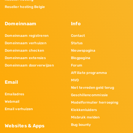
Reseller hosting Belgie
Domeinnaam
Info
Domeinnaam registreren
Contact
Domeinnaam verhuizen
Status
Domeinnaam checken
Nieuwspagina
Domeinnaam extensies
Blogpagina
Domeinnaam doorverwijzen
Forum
Affiliate programma
MVO
Email
Niet tevreden geld terug
Emailadres
Geschillencommissie
Webmail
Modelformulier herroeping
Email verhuizen
Klokkenluiders
Misbruik melden
Bug bounty
Websites & Apps