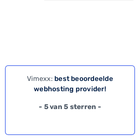
Vimexx:
best beoordeelde
webhosting provider!
- 5 van 5 sterren -