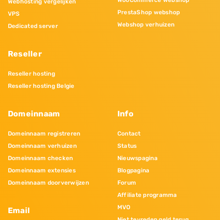
WooCommerce webshop
Webhosting vergelijken
PrestaShop webshop
VPS
Webshop verhuizen
Dedicated server
Reseller
Reseller hosting
Reseller hosting Belgie
Domeinnaam
Info
Domeinnaam registreren
Contact
Domeinnaam verhuizen
Status
Domeinnaam checken
Nieuwspagina
Domeinnaam extensies
Blogpagina
Domeinnaam doorverwijzen
Forum
Affiliate programma
MVO
Email
Niet tevreden geld terug