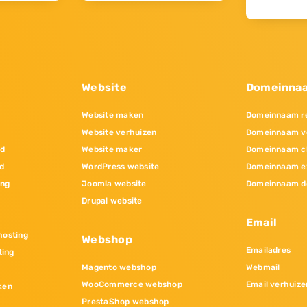
Website
Domeinna
Website maken
Domeinnaam re
Website verhuizen
Domeinnaam v
nd
Website maker
Domeinnaam c
d
WordPress website
Domeinnaam e
ing
Joomla website
Domeinnaam d
Drupal website
Email
osting
Webshop
Emailadres
ting
Magento webshop
Webmail
WooCommerce webshop
Email verhuize
ken
PrestaShop webshop