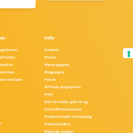
am
Info
gistreren
Contact
erhuizen
Status
hecken
Nieuwspagina
xtensies
Blogpagina
oorverwijzen
Forum
Affiliate programma
MVO
Niet tevreden geld terug
Geschillencommissie
Modelformulier herroeping
n
Klokkenluiders
Misbruik melden