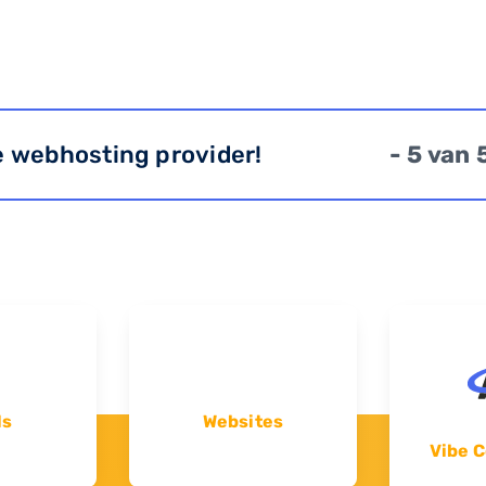
e webhosting provider!
- 5 van 
ls
Websites
Vibe C