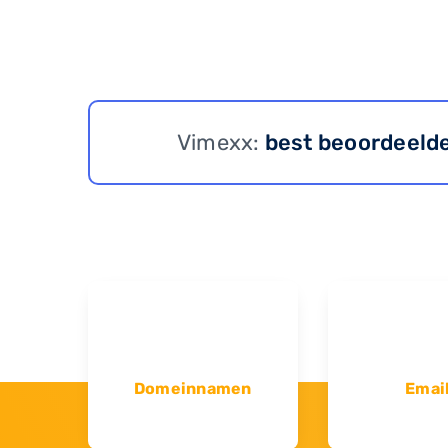
Vimexx:
best beoordeeld
Domeinnamen
Emai