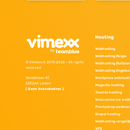
Hosting
Webhosting
Webhosting Belgie
© Vimexx.nl 2015‐2026 - All rights
Webhosting Duitsla
reserved
Webhosting Engelan
Wordpress webhost
Vondellaan 47,
2332AA Leiden
Magento hosting
( Geen bezoekadres )
Joomla hosting
Woocommerce webh
Prestashop webhos
Drupal hosting
Webhosting vergelij
VPS