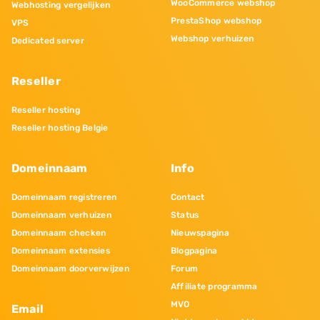
WooCommerce webshop
Webhosting vergelijken
PrestaShop webshop
VPS
Webshop verhuizen
Dedicated server
Reseller
Reseller hosting
Reseller hosting Belgie
Domeinnaam
Info
Domeinnaam registreren
Contact
Domeinnaam verhuizen
Status
Domeinnaam checken
Nieuwspagina
Domeinnaam extensies
Blogpagina
Domeinnaam doorverwijzen
Forum
Affiliate programma
MVO
Email