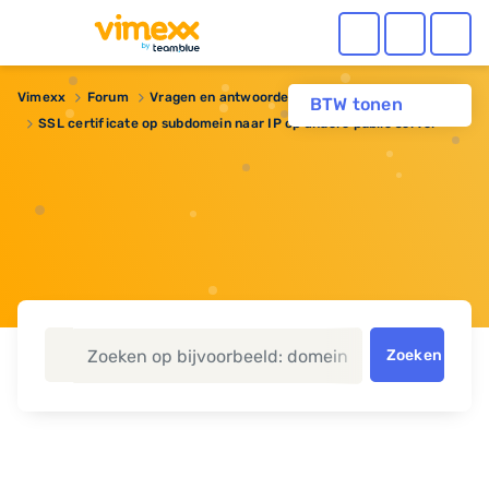
Vimexx
Forum
Vragen en antwoorden
Domeinnaam
BTW tonen
SSL certificate op subdomein naar IP op andere public server
Zoeken