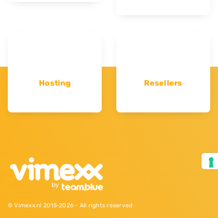
Hosting
Resellers
© Vimexx.nl 2015‐2026 - All rights reserved