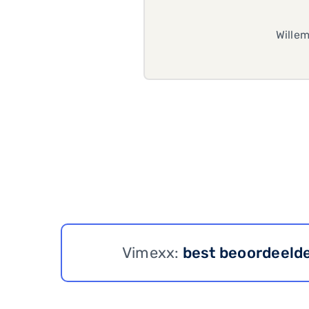
Wille
Vimexx:
best beoordeeld