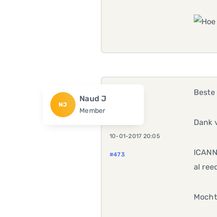
Beste
Naud J
NJ
Member
Dank v
10-01-2017 20:05
ICANN 
#473
al ree
Mocht