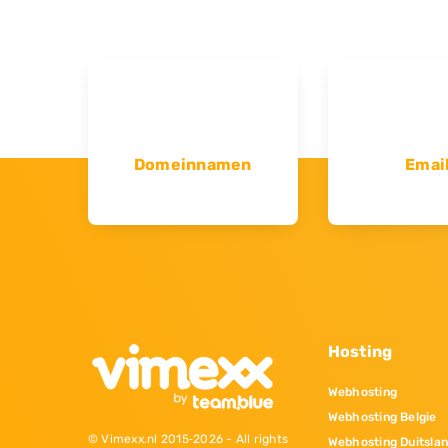
Domeinnamen
Emai
Hosting
Webhosting
Webhosting Belgie
© Vimexx.nl 2015‐2026 - All rights
Webhosting Duitsla