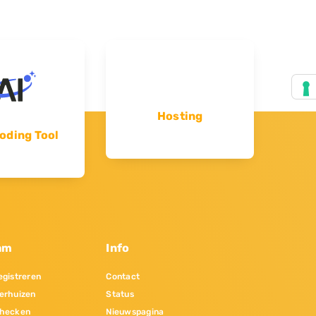
Hosting
oding Tool
am
Info
gistreren
Contact
erhuizen
Status
hecken
Nieuwspagina