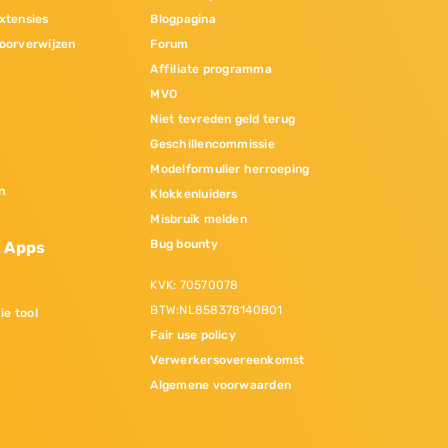
xtensies
Blogpagina
oorverwijzen
Forum
Affiliate programma
MVO
Niet tevreden geld terug
Geschillencommissie
Modelformulier herroeping
n
Klokkenluiders
Misbruik melden
Bug bounty
& Apps
KVK: 70570078
BTW:NL858378140B01
ie tool
Fair use policy
Verwerkersovereenkomst
Algemene voorwaarden