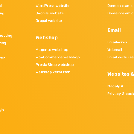
d
WordPress website
Domeinnaam e
ing
Joomla website
Domeinnaam d
Drupal website
Email
osting
Webshop
Emailadres
ting
Magento webshop
Webmail
WooCommerce webshop
Email verhuize
ken
PrestaShop webshop
Webshop verhuizen
Websites 
Macaly AI
Privacy & cook
gie