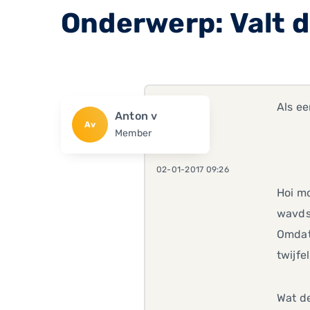
Onderwerp: Valt d
Als ee
Anton v
Av
Member
02-01-2017 09:26
Hoi mo
wavds
Omdat 
twijfe
Wat de