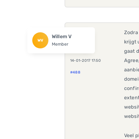
Zodra
Willem V
WV
krijgt
Member
gaat d
Agree/
14-01-2017 17:50
aanbie
#488
domein
confir
extent
websit
websit
Veel 