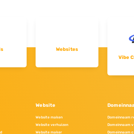
ls
Websites
Vibe C
Website
Domeinna
Website maken
Domeinnaam re
Website verhuizen
Domeinnaam v
nd
Website maker
Domeinnaam c