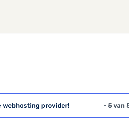
m
e webhosting provider!
- 5 van 