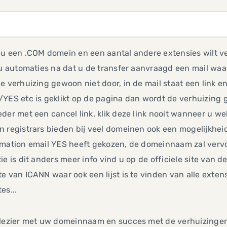
 u een .COM domein en een aantal andere extensies wilt v
 u automaties na dat u de transfer aanvraagd een mail wa
e verhuizing gewoon niet door, in de mail staat een link en
YES etc is geklikt op de pagina dan wordt de verhuizing g
der met een cancel link, klik deze link nooit wanneer u w
 registrars bieden bij veel domeinen ook een mogelijkhei
mation email YES heeft gekozen, de domeinnaam zal vervol
ie is dit anders meer info vind u op de officiele site van
e van ICANN waar ook een lijst is te vinden van alle exte
es...
plezier met uw domeinnaam en succes met de verhuizinge