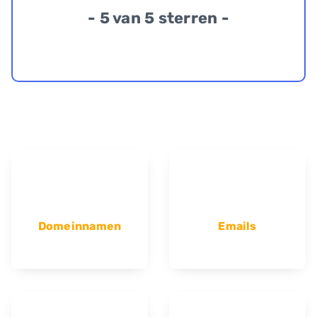
- 5 van 5 sterren -
Domeinnamen
Emails