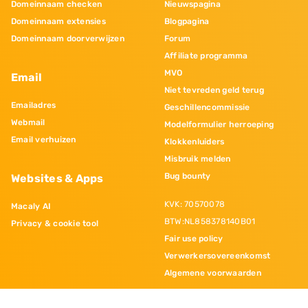
Domeinnaam checken
Nieuwspagina
Domeinnaam extensies
Blogpagina
Domeinnaam doorverwijzen
Forum
Affiliate programma
MVO
Email
Niet tevreden geld terug
Emailadres
Geschillencommissie
Webmail
Modelformulier herroeping
Email verhuizen
Klokkenluiders
Misbruik melden
Bug bounty
Websites & Apps
KVK: 70570078
Macaly AI
BTW:NL858378140B01
Privacy & cookie tool
Fair use policy
Verwerkersovereenkomst
Algemene voorwaarden