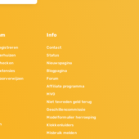
am
Info
gistreren
Contact
erhuizen
Status
hecken
Nieuwspagina
xtensies
Blogpagina
oorverwijzen
Forum
Affiliate programma
MVO
Niet tevreden geld terug
Geschillencommissie
Modelformulier herroeping
n
Klokkenluiders
Misbruik melden