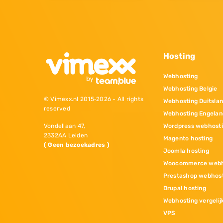
Hosting
Webhosting
Webhosting Belgie
© Vimexx.nl 2015‐2026 - All rights
Webhosting Duitsla
reserved
Webhosting Engelan
Wordpress webhost
Vondellaan 47,
2332AA Leiden
Magento hosting
( Geen bezoekadres )
Joomla hosting
Woocommerce webh
Prestashop webhos
Drupal hosting
Webhosting vergelij
VPS