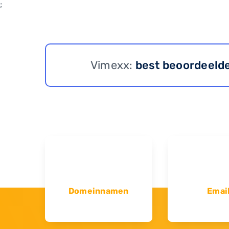
;
Vimexx:
best beoordeeld
Domeinnamen
Emai