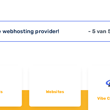
e webhosting provider!
- 5 van 
ls
Websites
Vibe C