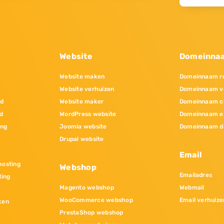
Website
Domeinna
Website maken
Domeinnaam re
Website verhuizen
Domeinnaam v
nd
Website maker
Domeinnaam c
d
WordPress website
Domeinnaam e
ing
Joomla website
Domeinnaam d
Drupal website
Email
osting
Webshop
Emailadres
ting
Magento webshop
Webmail
WooCommerce webshop
Email verhuize
ken
PrestaShop webshop